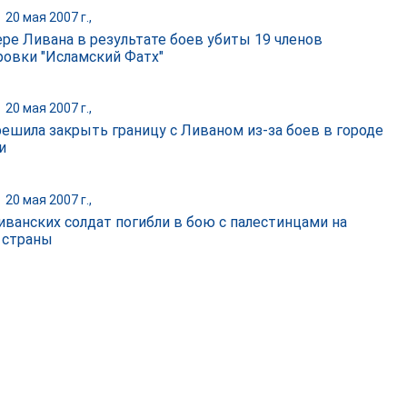
|
20 мая 2007 г.,
ере Ливана в результате боев убиты 19 членов
ровки "Исламский Фатх"
|
20 мая 2007 г.,
решила закрыть границу с Ливаном из-за боев в городе
и
|
20 мая 2007 г.,
иванских солдат погибли в бою с палестинцами на
 страны