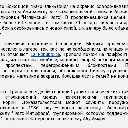
ре беженцев "Нахр аль-Барид" на окраине северо-ливан
должаются бои между частями ливанской армии и боев
ппировки "Исламский Фатх". В продолжавшихся целый 
и более 60 человек, в том числе 31 солдат ливанской а
 бои возобновились с новой силой, а к вечеру было объя
.
те начались очередные беспорядки. Медики призыва
асилия в лагере, так как, по их сообщениям, на улицах 
Как отмечает
La Repubblica
, Триполи похож на прифрон
онны, частные автомобили, машины скорой помощи мед
 проспектам, перегороженным блокпостами. П
ктов первого дня войны, объявленной Ливану группир
оловина магазинов закрыта, большая часть семей не пок
 что Триполи всегда был сценой бурных политических стр
 столкновений между палестинскими группировк
 корни. Доказательством может служить вооруже
ыхнувшее в 1986 году – когда палестинцы бесповор
ежду "Фатх-Интифада", группировкой, которую поддерж
т", сохранившей верность почившему Абу Амару.