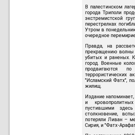
В палестинском лаге
города Триполи про
экстремистской гру
перестрелках погибл
Утром в понедельник
очередное перемирие
Правда, на рассве
прекращению волны н
убитых и раненых. 
город. Военные кол
продвигаются по
террористических а
"Исламский Фатх", п
жилищ.
Издание напоминает,
и кровопролитных
пустившими здесь
столкновение, всп
потеряли Ливан – м
Сирия, и "Фатх-Арафа