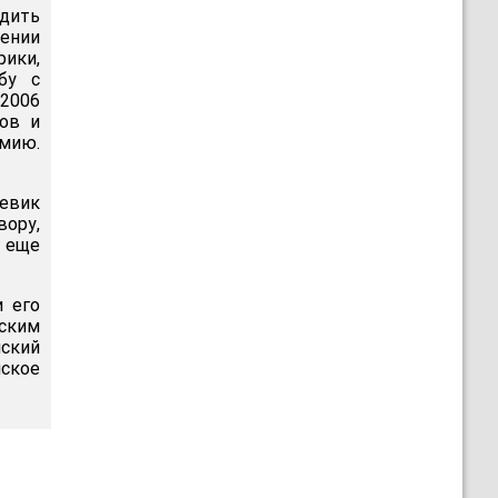
одить
ении
ики,
бу с
 2006
ков и
мию.
оевик
ору,
с еще
и его
нским
ский
ское