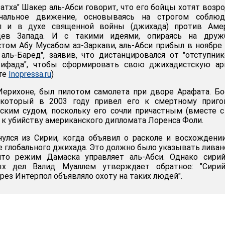
атха" Шакер аль-Абси говорит, что его бойцы хотят возр
ональное движение, основываясь на строгом соблюд
ил и в духе священной войны (джихада) против Амер
сцев Запада. И с такими идеями, опираясь на друж
том Абу Мусабом аз-Заркави, аль-Абси прибыл в ноябре
 аль-Баред", заявив, что дистанцировался от "отступни
тифада", чтобы сформировать свою джихадистскую ар
йте
Inopressa.ru
)
Иерихоне, был пилотом самолета при дворе Арафата. Б
который в 2003 году привел его к смертному пригов
ским судом, поскольку его сочли причастным (вместе 
 к убийству американского дипломата Лоренса Фоли.
улся из Сирии, когда объявил о расколе и восхождени
е глобального джихада. Это должно было указывать лива
что режим Дамаска управляет аль-Абси. Однако сирий
ых дел Валид Муаллем утверждает обратное: "Сирий
рез Интерпол объявляло охоту на таких людей".