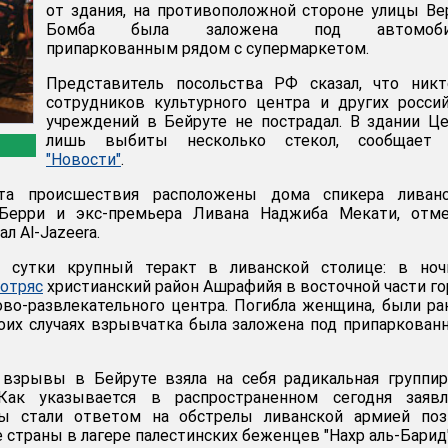
от здания, на противоположной стороне улицы Ве
Бомба была заложена под автомобил
припаркованным рядом с супермаркетом.
Представитель посольства РФ сказал, что никт
сотрудников культурного центра и других росси
учреждений в Бейруте не пострадал. В здании Ц
лишь выбиты несколько стекол, сообщае
"Новости"
.
та происшествия расположены дома спикера ливанс
 Берри и экс-премьера Ливана Наджиба Мекати, отме
л Al-Jazeera.
 сутки крупный теракт в ливанской столице: в ноч
отряс
христианский район Ашрафийя в восточной части го
ово-развлекательного центра. Погибла женщина, были р
боих случаях взрывчатка была заложена под припаркова
 взрывы в Бейруте взяла на себя радикальная группи
 Как указывается в распространенном сегодня заявл
ты стали ответом на обстрелы ливанской армией поз
 страны в лагере палестинских беженцев "Нахр аль-Барид"