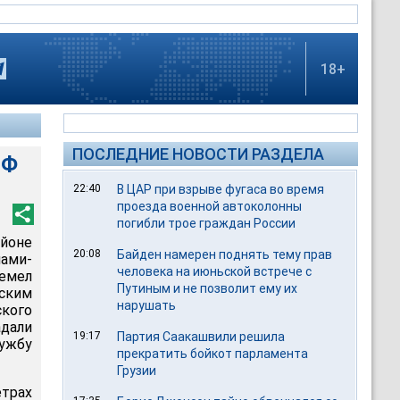
18+
ПОСЛЕДНИЕ НОВОСТИ РАЗДЕЛА
РФ
22:40
В ЦАР при взрыве фугаса во время
проезда военной автоколонны
погибли трое граждан России
айоне
20:08
Байден намерен поднять тему прав
нами-
человека на июньской встрече с
ремел
Путиным и не позволит ему их
йским
нарушать
кого
адали
19:17
Партия Саакашвили решила
лужбу
прекратить бойкот парламента
Грузии
етрах