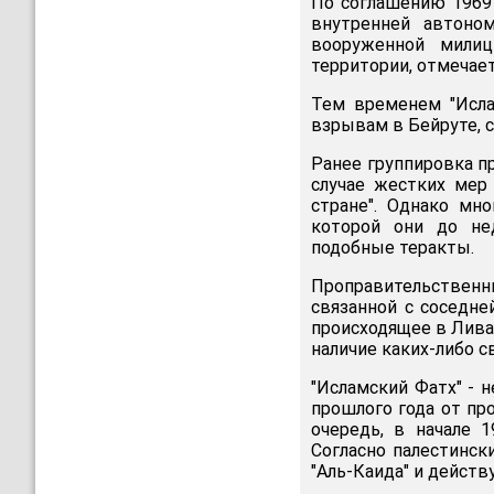
По соглашению 1969 
внутренней автоно
вооруженной милиц
территории, отмечае
Тем временем "Исла
взрывам в Бейруте, с
Ранее группировка п
случае жестких мер
стране". Однако мн
которой они до не
подобные теракты.
Проправительствен
связанной с соседне
происходящее в Лива
наличие каких-либо с
"Исламский Фатх" - 
прошлого года от пр
очередь, в начале 1
Согласно палестинск
"Аль-Каида" и дейст