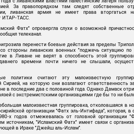
года с ливанскими властями палестинские лагеря польз
мией. За правопорядком там следят собственные от
ии, ливанская армия не имеет права вторгаться н
т ИТАР-ТАСС.
мский Фатх" опровергла слухи о возможной причастно
ообщил телеканал.
ригрозила перенести боевые действия за пределы Трипол
 со стороны ливанских военных "поджечь ситуацию по
огие в Ливане не верят в способность этой группиров
давнего времени почти ничего не слышали, осущест
ные политики считают эту малоизвестную группир
й Сирией, на которую они возлагают ответственность з
не в последние два с половиной года. Однако Дамаск отр
вязей с экстремистскими организациями где бы то ни было
небольшая малоизвестная группировка, отколовшаяся в н
осирийской организации "Фатх эль-Интифада", которая, в
980-х годов отмежевалась от головной организации "Ф
им источникам, "Исламский Фатх" имеет связи с организ
вующей в Ираке "Джейш аль-Ислам".