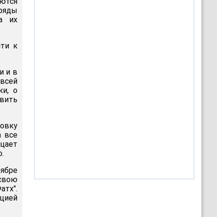
уются
ряды
а их
сти к
и и в
 всей
ки, о
вить
овку
а все
ицает
.
оябре
 свою
атх".
ацией