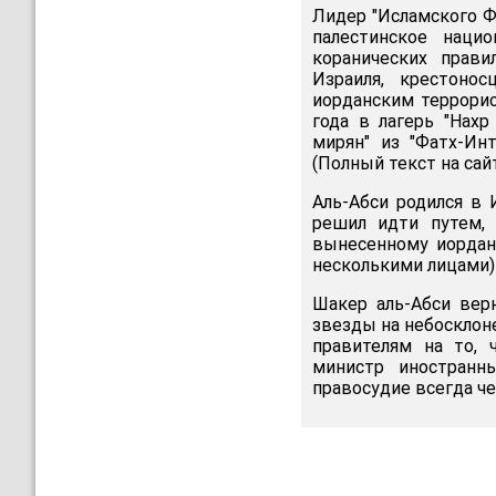
Лидер "Исламского Ф
палестинское наци
коранических прав
Израиля, крестоно
иорданским террорис
года в лагерь "Нахр
мирян" из "Фатх-Ин
(Полный текст на са
Аль-Абси родился в 
решил идти путем, 
вынесенному иордан
несколькими лицами)
Шакер аль-Абси верн
звезды на небосклон
правителям на то, 
министр иностранн
правосудие всегда че