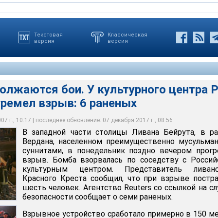
Текстовая
Классическая
версия
версия
олжаются бои. У культурного центра 
гремел взрыв: 6 раненых
толицы Ливана Бейрута, в районе Вердана, населенном
о соседству с Российским культурным центром. Представитель
о сработало примерно в 150 метрах от здания, на
льства РФ сказал, что никто из сотрудников культурного центра
усульманами-суннитами, в понедельник поздно вечером
о Креста сообщил, что при взрыве пострадали шесть человек.
ороне улицы Вердан. Бомба была заложена под автомобилем,
х учреждений в Бейруте не пострадал. В здании Центра лишь
со ссылкой на службу безопасности сообщает о семи раненых
дом с супермаркетом
текол
7 г., 10:17 | последнее обновление: 07 декабря 2017 г., 08:56
В западной части столицы Ливана Бейрута, в р
Вердана, населенном преимущественно мусульма
суннитами, в понедельник поздно вечером прог
взрыв. Бомба взорвалась по соседству с Росси
культурным центром. Представитель ливанс
Красного Креста сообщил, что при взрыве постр
шесть человек. Агентство Reuters со ссылкой на с
безопасности сообщает о семи раненых.
Взрывное устройство сработало примерно в 150 м