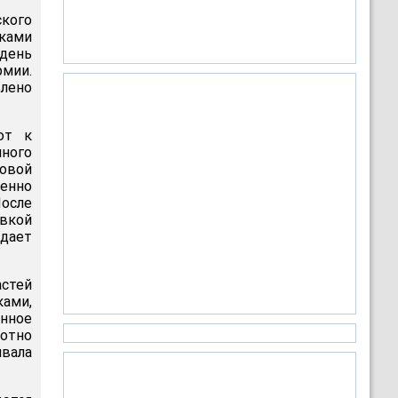
ского
иками
день
рмии.
влено
ют к
много
товой
ленно
осле
овкой
идает
астей
ами,
нное
отно
ивала