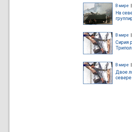
В мире
На сев
группи
В мире
Сирия 
Трипол
В мире
Двое л
севере