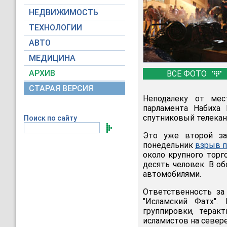
НЕДВИЖИМОСТЬ
ТЕХНОЛОГИИ
АВТО
МЕДИЦИНА
АРХИВ
ВСЕ ФОТО
СТАРАЯ ВЕРСИЯ
Неподалеку от мес
парламента Набиха
спутниковый телекана
Поиск по сайту
Это уже второй за
понедельник
взрыв п
около крупного торг
десять человек. В о
автомобилями.
Ответственность за
"Исламский Фатх".
группировки, терак
исламистов на севере