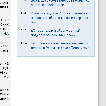
17:35
Борис Джонсон тайно обвенчался со
рдан.
своей возлюбленной
ем,
15:58
Румыния выдала России обвиняемого
в незаконной организации азартных
о из
игр
йских
ентра
12:11
ЕС предложил Байдену единый
т
РИА
подход в отношении России
18:54
Европейским компаниям разрешили
кого
летать в Россию в обход Белоруссии
чает
ь на
рода,
анены
нными
ровка
ении
иций
.