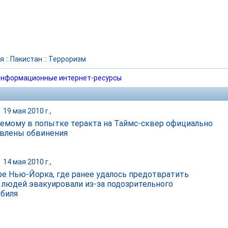
я
::
Пакистан
::
Терроризм
нформационные интернет-ресурсы
|
19 мая 2010 г.,
емому в попытке теракта на Таймс-сквер официально
влены обвинения
|
14 мая 2010 г.,
ре Нью-Йорка, где ранее удалось предотвратить
, людей эвакуировали из-за подозрительного
биля