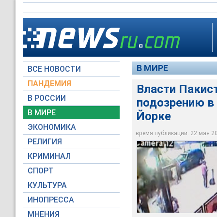
В МИРЕ
ВСЕ НОВОСТИ
ПАНДЕМИЯ
Власти Пакист
В РОССИИ
подозрению в 
Главный подозревае
происхождения Файс
В МИРЕ
Йорке
неудавшейся попыт
ЭКОНОМИКА
время публикации: 22 мая 201
RTV International
РЕЛИГИЯ
КРИМИНАЛ
СПОРТ
КУЛЬТУРА
ИНОПРЕССА
МНЕНИЯ