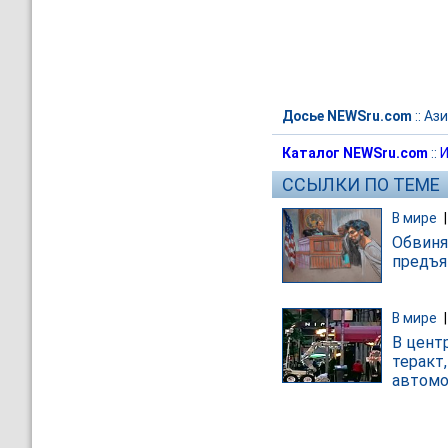
Досье NEWSru.com
::
Ази
Каталог NEWSru.com
::
И
ССЫЛКИ ПО ТЕМЕ
В мире
Обвиня
предъя
В мире
В цент
теракт
автомо