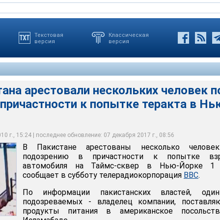
Текстовая
Классическая
версия
версия
ана арестовали нескольких человек п
причастности к попытке теракта в Нь
мый по этому делу - американский гражданин пакистанского
ал Шахзад - был задержан в США через два дня после
ки взрыва
0 г., 15:24 | последнее обновление: 07 декабря 2017 г., 08:56
В Пакистане арестованы несколько челове
подозрению в причастности к попытке вз
автомобиля на Таймс-сквер в Нью-Йорке 1 
сообщает в субботу телерадиокорпорация
ВВС
.
По информации пакистанских властей, оди
подозреваемых - владелец компании, поставля
продукты питания в американское посольст