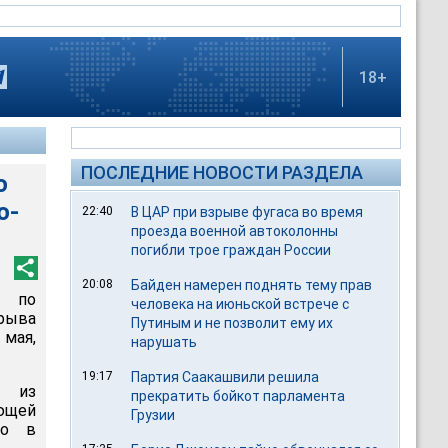
18+
ПОСЛЕДНИЕ НОВОСТИ РАЗДЕЛА
о
ю-
22:40
В ЦАР при взрыве фугаса во время
проезда военной автоколонны
погибли трое граждан России
20:08
Байден намерен поднять тему прав
к по
человека на июньской встрече с
рыва
Путиным и не позволит ему их
мая,
нарушать
19:17
Партия Саакашвили решила
н из
прекратить бойкот парламента
ющей
Грузии
во в