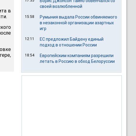
17:35
Борис Джонсон тайно обвенчался со
своей возлюбленной
ита в
ти.
15:58
Румыния выдала России обвиняемого
в незаконной организации азартных
ского
игр
осле
12:11
ЕС предложил Байдену единый
подход в отношении России
овке
гере,
18:54
Европейским компаниям разрешили
летать в Россию в обход Белоруссии