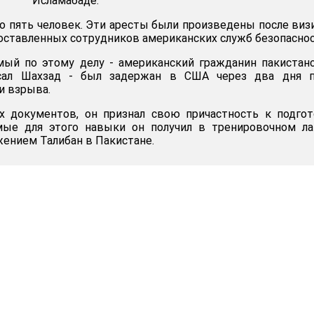
Исламабаде.
о пять человек. Эти аресты были произведены после виз
оставленных сотрудников американских служб безопаснос
мый по этому делу - американский гражданин пакистан
сал Шахзад - был задержан в США через два дня п
и взрыва.
 документов, он признал свою причастность к подгот
мые для этого навыки он получил в тренировочном ла
ением Талибан в Пакистане.