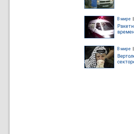
В мире
Ракетн
времен
В мире
Вертол
сектор