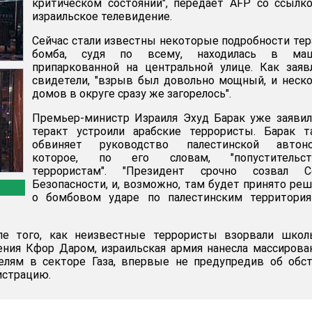
критическом состоянии", передает АFP со ссылк
израильское телевидение.
Сейчас стали известны некоторые подробности тер
бомба, судя по всему, находилась в маш
припаркованной на центральной улице. Как зая
свидетели, "взрыв был довольно мощный, и неск
домов в округе сразу же загорелось".
Премьер-министр Израиля Эхуд Барак уже заявил
теракт устроили арабские террористы. Барак т
обвиняет руководство палестинской автоно
которое, по его словам, "попустительст
террористам". "Президент срочно созвал С
Безопасности, и, возможно, там будет принято ре
о бомбовом ударе по палестинским территориям
ле того, как неизвестные террористы взорвали школ
ения Кфор Даром, израильская армия нанесла массиров
елям в секторе Газа, впервые не предупредив об обс
истрацию.