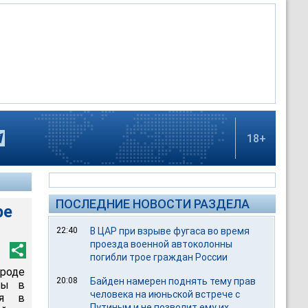
18+
ПОСЛЕДНИЕ НОВОСТИ РАЗДЕЛА
ре
22:40
В ЦАР при взрыве фугаса во время
проезда военной автоколонны
погибли трое граждан России
ороде
20:08
Байден намерен поднять тему прав
ны в
человека на июньской встрече с
ся в
Путиным и не позволит ему их