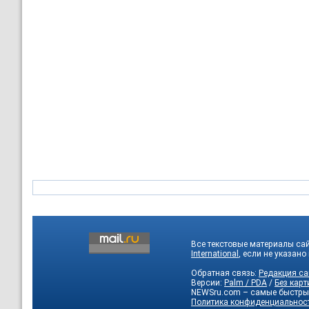
Все текстовые материалы са
International
, если не указано
Обратная связь:
Редакция са
Версии:
Palm / PDA
/
Без карт
NEWSru.com – самые быстры
Политика конфиденциальнос