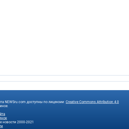
йта NEWSru.com доступны по лицензии:
Creative Commons Attribution 4.0
 иное.
йта
инок
е новости
2000-2021
ти