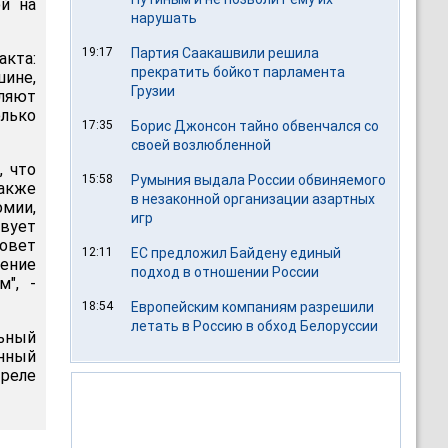
ой на
нарушать
19:17
Партия Саакашвили решила
акта:
прекратить бойкот парламента
ине,
Грузии
вляют
олько
17:35
Борис Джонсон тайно обвенчался со
своей возлюбленной
, что
15:58
Румыния выдала России обвиняемого
акже
в незаконной организации азартных
мии,
игр
вует
овет
12:11
ЕС предложил Байдену единый
шение
подход в отношении России
", -
18:54
Европейским компаниям разрешили
летать в Россию в обход Белоруссии
ьный
анный
треле