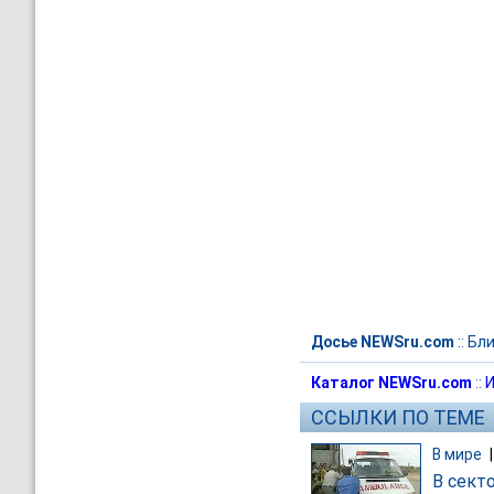
Досье NEWSru.com
::
Бли
Каталог NEWSru.com
::
И
ССЫЛКИ ПО ТЕМЕ
В мире
В сект