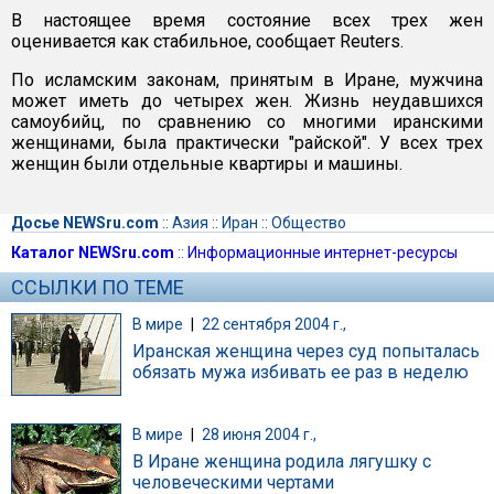
В настоящее время состояние всех трех жен
оценивается как стабильное, сообщает Reuters.
По исламским законам, принятым в Иране, мужчина
может иметь до четырех жен. Жизнь неудавшихся
самоубийц, по сравнению со многими иранскими
женщинами, была практически "райской". У всех трех
женщин были отдельные квартиры и машины.
Досье NEWSru.com
::
Азия
::
Иран
::
Общество
Каталог NEWSru.com
::
Информационные интернет-ресурсы
ССЫЛКИ ПО ТЕМЕ
В мире
|
22 сентября 2004 г.,
Иранская женщина через суд попыталась
обязать мужа избивать ее раз в неделю
В мире
|
28 июня 2004 г.,
В Иране женщина родила лягушку с
человеческими чертами