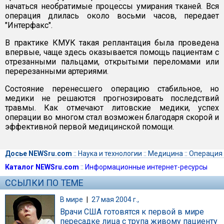
начаться необратимые процессы умирания тканей. Вся
операция длилась около восьми часов, передает
"Интерфакс".
В практике КМУК такая реплантация была проведена
впервые, чаще здесь оказывается помощь пациентам с
отрезанными пальцами, открытыми переломами или
перерезанными артериями.
Состояние перенесшего операцию стабильное, но
медики не решаются прогнозировать последствий
травмы. Как отмечают литовские медики, успех
операции во многом стал возможен благодаря скорой и
эффективной первой медицинской помощи.
Досье NEWSru.com
::
Наука и технологии
::
Медицина
::
Операция
Каталог NEWSru.com
::
Информационные интернет-ресурсы
ССЫЛКИ ПО ТЕМЕ
В мире
|
27 мая 2004 г.,
Врачи США готовятся к первой в мире
пересадке лица с трупа живому пациенту