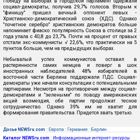
Победу на выборах в городской парламент одержали
социал-демократы, получив 29,7% голосов. Вторым к
"финишу" пришел вечный оппонент левых -
Христианско-демократический союз (ХДС). Однако
"почетное серебро" христианских демократов больше
напоминает фиаско: популярность Союза в столице за 2
года упала с 40,8 до 23,7%. Почти на процент от правых
отстали экс-коммунисты √ 22,6%, что практически на 5
пунктов больше, чем на предыдущих выборах.
Небывалый успех коммунистов оставил в
растерянности самих немцев и поверг в шок
иностранных наблюдателей. 48% избирателей в
восточной части Берлина поддержали ПДС. Социал-
демократы уже начали консультации с потенциальными
партнерами. Несмотря на противоречия между социал-
демократами и "зелеными" по поводу американских
акций возмездия, обе партии продолжат тесное
сотрудничество. Однако 39% им не хватит для
формирования правительства. Придется звать третью.
Досье NEWSru.com
::
Европа
::
Германия
::
Берлин
Каталог NEWSru.com
::
Информационные интернет-ресурсы