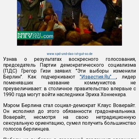
www.spd-und-das-ist-gut-so.de
Узнав о результатах воскресного голосования,
председатель Партии демократического социализма
(ПДС) Грегор Гизи заявил: "Эти выборы изменили
Берлин". Как подчеркивают
"Известия.Ru"
, лидер
поменявших название коммунистов не
преувеличивает: в столичное правительство впервые с
1990 года могут войти наследники Эриха Хоннекера.
Мэром Берлина стал социал-демократ Клаус Воверайт.
Он исполнял до этого обязанности градоначальника.
Воверайт, несмотря на свою нетрадиционную
сексуальную ориентацию, сумел получить большинство
голосов берлинцев.