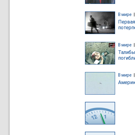
В мире
Первая
потерп
В мире
Талибы
погибл
В мире
Америк