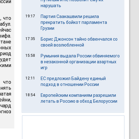
ссии
нарушать
19:17
Партия Саакашвили решила
, что
прекратить бойкот парламента
бул.
Грузии
ейчас
ифа.
17:35
Борис Джонсон тайно обвенчался со
стане
своей возлюбленной
нных
ериод
15:58
Румыния выдала России обвиняемого
удет
в незаконной организации азартных
кими
игр
12:11
ЕС предложил Байдену единый
 что
подход в отношении России
нять
чатая
18:54
Европейским компаниям разрешили
ейни,
летать в Россию в обход Белоруссии
ичард
огноз