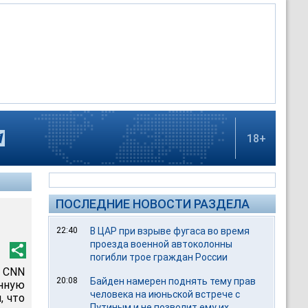
18+
ПОСЛЕДНИЕ НОВОСТИ РАЗДЕЛА
22:40
В ЦАР при взрыве фугаса во время
проезда военной автоколонны
погибли трое граждан России
 СNN
20:08
Байден намерен поднять тему прав
нную
человека на июньской встрече с
, что
Путиным и не позволит ему их