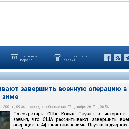
Текстовая
Классическая
версия
версия
олин Пауэлл в интервью СNN заявил, что США рассчитывают
 что необходимым условием для завершения миссии является
вает на то, что Северный альянс предпримет наступление на
военных действий в период священного для мусульман месяца
ели США считают, что антитеррористическая операция может
президент Дик Чейни заявил, что война, начатая седьмого
операцию в Афганистане к зиме
Ладена
товаться военными, а не дипломатическими соображениями
ет
заться бесконечной
вают завершить военную операцию в
к зиме
 2001 г., 09:36 | последнее обновление: 07 декабря 2017 г., 08:56
Госсекретарь США Колин Пауэлл в интервью
заявил, что США рассчитывают завершить вое
операцию в Афганистане к зиме. Пауэлл подчеркнул