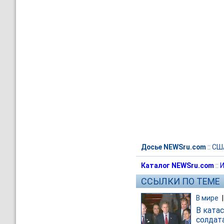
Досье NEWSru.com
::
СШ
Каталог NEWSru.com
::
И
ССЫЛКИ ПО ТЕМЕ
В мире
В ката
солдат