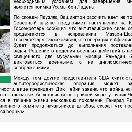
необходимым условием для завершения ми
является поимка Усамы бен Ладена.
По словам Пауэлла, Вашингтон рассчитывает на то
Северный альянс предпримет наступление на Ка
Госсекретарь сообщил, что антиталибские силы с
продвигаются в направлении Мазари-Шар
Госсекретарь также заявил, что операция в Афгани
будет продолжаться до выполнения поставле
задач. Решение о ведении военных действий в п
священного для мусульман месяца Рамадан б
диктоваться военными, а не дипломатичес
соображениями.
Между тем другие представители США считают,
антитеррористическая операция может за
тности, вице-президент Дик Чейни заявил, что война, на
ожет оказаться бесконечной, по крайней мере, уточнил Ч
ся в течение жизни нескольких поколений. Генерал Р
иненного комитета начальников штабов, сказал, что пр
ся верным.