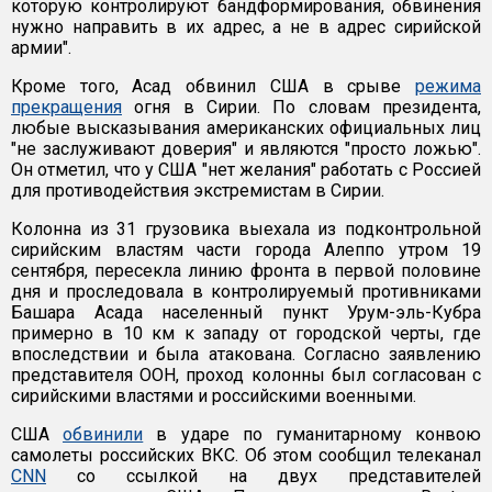
которую контролируют бандформирования, обвинения
нужно направить в их адрес, а не в адрес сирийской
армии".
Кроме того, Асад обвинил США в срыве
режима
прекращения
огня в Сирии. По словам президента,
любые высказывания американских официальных лиц
"не заслуживают доверия" и являются "просто ложью".
Он отметил, что у США "нет желания" работать с Россией
для противодействия экстремистам в Сирии.
Колонна из 31 грузовика выехала из подконтрольной
сирийским властям части города Алеппо утром 19
сентября, пересекла линию фронта в первой половине
дня и проследовала в контролируемый противниками
Башара Асада населенный пункт Урум-эль-Кубра
примерно в 10 км к западу от городской черты, где
впоследствии и была атакована. Согласно заявлению
представителя ООН, проход колонны был согласован с
сирийскими властями и российскими военными.
США
обвинили
в ударе по гуманитарному конвою
самолеты российских ВКС. Об этом сообщил телеканал
CNN
со ссылкой на двух представителей