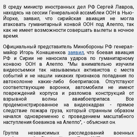
В среду министр иностранных дел РФ Сергей Лавров,
находясь на сессии Генеральной ассамблеи ООН в Нью-
Йорке, заявил, что сирийская авиация не могла
атаковать гуманитарный конвой ООН под Алеппо, так
как не имеет возможности совершать вылеты в ночное
время.
Официальный представитель Минобороны РФ генерал-
майор Игорь Конашенков
заявил
, что боевая авиация
РФ и Сирии не наносила ударов по гуманитарному
конвою ООН в Алеппо. "Мы внимательно изучили
видеосъемки так называемых активистов с места
событий и не нашли никаких признаков попадания по
автоколонне каких-либо боеприпасов. Отсутствуют
соответствующие воронки, автомобили не имеют
повреждений корпуса и разломов конструкций от
взрывной волны авиабоеприпаса. Все
продемонстрированное на видеокадрах - прямое
следствие пожара груза, который странным образом
начался одновременно с проведением масштабного
наступления боевиков на Алеппо", - объяснил он.
Группа независимых расследований военных