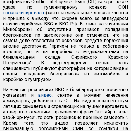
конфликтов Conflict Intelligence Team (CIT) вскоре после
удара по гуманитарному конвою ООН
проанализировала
факты и визуальные доказательства
и пришла к выводу, что, скорее всего, за авиаударом
стояли сирийские ВВС и ВКС РФ. В ответ на заявления
Минобороны об отсутствии признаков попадания
боеприпасов по автоколонне они отмечают, что на
самом деле отверстий от осколков средств поражения
вполне достаточно, "причем не только в собственно
колонне, но и на коробках с медикаментами на
близлежащем складе Сирийского Красного
Полумесяца". В подтверждение своих слов
специалисты публикуют фотографии, на которых видны
следы попадания боеприпасов на автомобиле и
коробках с гумгрузом.
На участие российских ВКС в бомбардировке косвенно
указывает и
видео
, снятое в момент нанесения
авиаударов, добавляют в CIT. На видео слышен шум
летящих самолетов и стреляющих из пушек вертолетов,
а оператор отчетливо произносит фразу "ат-тайрат аль-
харби эр-Руси", то есть "российские военные самолеты".
Кроме того, это видео позволяет исключить
высказанную российскими СМИ со ссылкой на