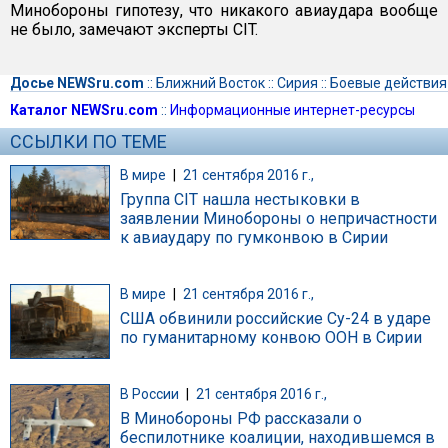
Минобороны гипотезу, что никакого авиаудара вообще
не было, замечают эксперты CIT.
Досье NEWSru.com
::
Ближний Восток
::
Сирия
::
Боевые действия
Каталог NEWSru.com
::
Информационные интернет-ресурсы
ССЫЛКИ ПО ТЕМЕ
В мире
|
21 сентября 2016 г.,
Группа CIT нашла нестыковки в
заявлении Минобороны о непричастности
к авиаудару по гумконвою в Сирии
В мире
|
21 сентября 2016 г.,
США обвинили российские Су-24 в ударе
по гуманитарному конвою ООН в Сирии
В России
|
21 сентября 2016 г.,
В Минобороны РФ рассказали о
беспилотнике коалиции, находившемся в