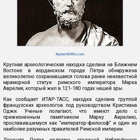
Архив NEWSru.com
Крупная археологическая находка сделана на Ближнем
Востоке: в иорданском городе Петра обнаружена
великолепно сохранившаяся голова ранее неизвестной
мраморной статуи римского императора Марка
Аврелия, который жил в 121-180 годах нашей эры.
Как сообщает ИТАР-ТАСС, находка сделана группой
французских археологов под руководством Кристиана
Оджи. Ученые полагают, что имеют дело с
прижизненным памятником Марку Аврелию,
прославившемуся как "император-философ" и один из
наиболее разумных правителей Римской империи.
Древняя Петра являлась столицей Набатейского