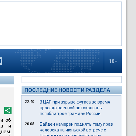
18+
ПОСЛЕДНИЕ НОВОСТИ РАЗДЕЛА
22:40
В ЦАР при взрыве фугаса во время
проезда военной автоколонны
погибли трое граждан России
ии об
20:08
Байден намерен поднять тему прав
да и
человека на июньской встрече с
днем.
Путиным и не позволит ему их