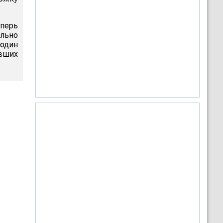
перь
ельно
 один
евших