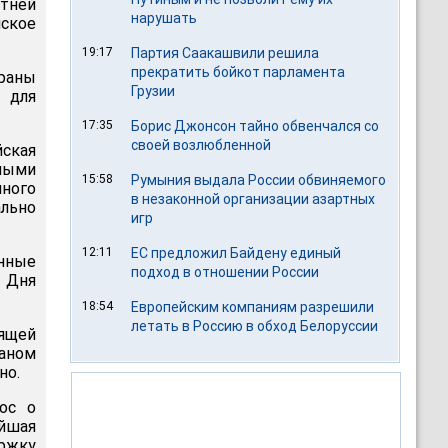
тней
нарушать
ское
19:17
Партия Саакашвили решила
прекратить бойкот парламента
раны
Грузии
 для
17:35
Борис Джонсон тайно обвенчался со
своей возлюбленной
йская
ными
15:58
Румыния выдала России обвиняемого
нного
в незаконной организации азартных
ально
игр
12:11
ЕС предложил Байдену единый
енные
подход в отношении России
ю Дня
18:54
Европейским компаниям разрешили
летать в Россию в обход Белоруссии
вящей
аном
но.
ос о
йшая
ржку