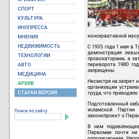
СПОРТ
КУЛЬТУРА
ИНОПРЕССА
консервативной мусу
МНЕНИЯ
НЕДВИЖИМОСТЬ
С 1935 года 1 мая в 
демонстрация левы
ТЕХНОЛОГИИ
провокаторами, а за
переворота 1980 го
АВТО
запрещены.
МЕДИЦИНА
Несмотря на запрет 
АРХИВ
организации устраи
СТАРАЯ ВЕРСИЯ
труда, что приводил
Подготовленный каб
исламской Партии
Поиск по сайту
законопроект о Перв
В нем подавляющее
Первомае почти ни 
оппозиционная Наро