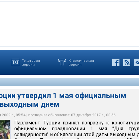
Текстовая
Классическая
версия
версия
ринял поправку к конституции об официальном праздновании 1
олидарности" и объявлении этой даты выходным днем
рции утвердил 1 мая официальным
 выходным днем
2009 г., 05:54 | последнее обновление: 07 декабря 2017 г., 08:56
Парламент Турции принял поправку к конституц
официальном праздновании 1 мая "Дня тру
солидарности" и объявлении этой даты выходным 