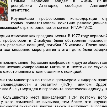
Отныне Первомай войдет в жизнь 85-ле
республики Ататюрка, сообщает Анатолий
агентство.
Крупнейшие профсоюзные конфедерации ст
горячо приветствовали поистине революционное
льманской страны решение, отмечает ИТАР-ТАСС.
Турции отмечали как праздник весны. В 1977 году первома
х профсоюзов в Стамбуле была обстреляна неизвест
тем разогнана полицией, погибли 35 человек. После вое
да все массовые мероприятия в этот день были офици
на празднование Первомая профсоюзы и другие обществ
вали несанкционированные митинги и шествия по случа
о к ожесточенным столкновениям с полицией.
инетом министров во главе с премьером и лидером пра
 справедливости и развития (ПСР) Тайипом Эрдог
омае был утвержден в парламенте практически единодуш
 большинство мест принадлежит ПСР, поэтому вопр
у кого сомнений не вызывал, тем более, что крупне
дно-республиканская партия также выступает в подде