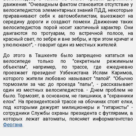
движения. "Очевидным фактом становится отсутствие у
велосипедистов элементарных знаний ПДД, некоторые
приравнивают себя к автомобилистам, выезжают на
середину дороги и создают помехи. Движение таких
велосипедистов порой носит хаотичный характер. Они
двигаются по тротуарам, по встречной полосе, на
красный свет, по зебре и вне зебры, и при этом кричат и
улюлюкают", - говорит один из местных жителей.
До этого в Ташкенте было запрещено кататься на
велосипеде только по "секретным режимным
объектам", например, по трассе, где ежедневно
проезжает президент Узбекистана Ислам Каримов,
которого жители любовно называют "папой". "Обычно
тормозили за час до проезда "папы", - рассказывает
один из местных велосипедистов. - Днем проблем не
было. Тормозят, в основном, не гаишники, а "охранники
елок". На президентской трассе на обочинах стоят елки,
под которыми дежурят милиционеры и "гитаристы" -
сотрудники Службы охраны президента с футлярами, в
которых лежат автоматы, поясняет информагентство
Фергана
.