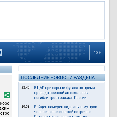
18+
ПОСЛЕДНИЕ НОВОСТИ РАЗДЕЛА
22:40
В ЦАР при взрыве фугаса во время
проезда военной автоколонны
погибли трое граждан России
скоро
20:08
Байден намерен поднять тему прав
аким
человека на июньской встрече с
стро
Путиным и не позволит ему их