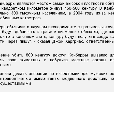
Канберры являются местом самой высокой плотности оби
а квадратном километре живут 450-500 кенгуру. В Канб
ельно 300-тысячным населением, в 2004 году из-за ке
обильных катастроф.
ерь объявили о научном эксперименте с противозачато
 будут добавлять к траве в низменных областях, где па
, что в конечном счете, кенгуру будут получать средств
ти через пищу", - сказал Джон Харгривс, ответственн
шение убить 800 кенгуру вокруг Канберры вызвало ш
ков прав животных и побудила местные органы вл
ативы.
овали делать операции по вазектомии для мужских ос
онтрацептивные имплантанты медленного действия, но
еосуществимыми.