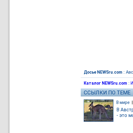
Досье NEWSru.com
::
Авс
Каталог NEWSru.com
::
И
ССЫЛКИ ПО ТЕМЕ
В мире
В Авст
- это м