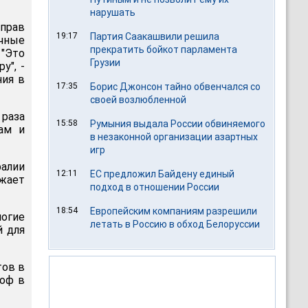
нарушать
прав
19:17
Партия Саакашвили решила
чные
прекратить бойкот парламента
"Это
Грузии
у", -
ния в
17:35
Борис Джонсон тайно обвенчался со
своей возлюбленной
 раза
15:58
Румыния выдала России обвиняемого
ам и
в незаконной организации азартных
игр
алии
12:11
ЕС предложил Байдену единый
жает
подход в отношении России
18:54
Европейским компаниям разрешили
ногие
летать в Россию в обход Белоруссии
й для
тов в
роф в