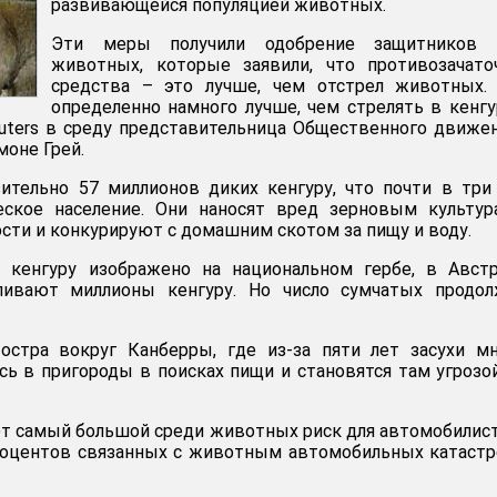
развивающейся популяцией животных.
Эти меры получили одобрение защитников 
животных, которые заявили, что противозачато
средства – это лучше, чем отстрел животных. 
определенно намного лучше, чем стрелять в кенгур
euters в среду представительница Общественного движе
оне Грей.
ительно 57 миллионов диких кенгуру, что почти в три
ское население. Они наносят вред зерновым культур
сти и конкурируют с домашним скотом за пищу и воду.
 кенгуру изображено на национальном гербе, в Австр
ливают миллионы кенгуру. Но число сумчатых продол
остра вокруг Канберры, где из-за пяти лет засухи м
сь в пригороды в поисках пищи и становятся там угрозо
т самый большой среди животных риск для автомобилис
процентов связанных с животным автомобильных катаст