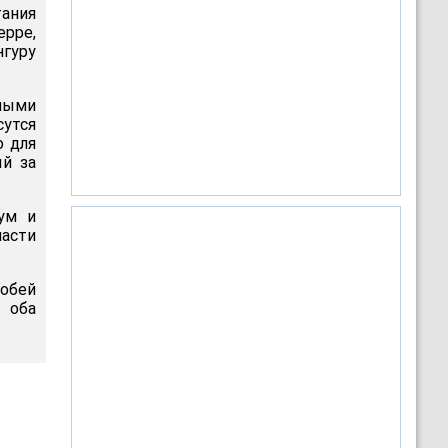
тания
ерре,
нгуру
чными
сутся
о для
ый за
ум и
асти
обей
 оба