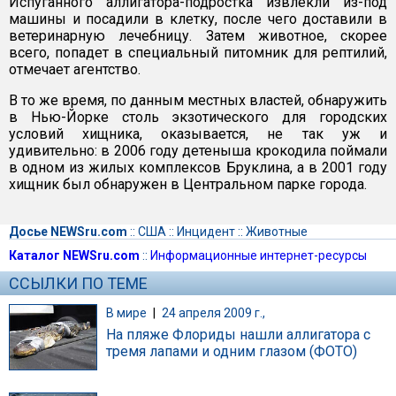
Испуганного аллигатора-подростка извлекли из-под
машины и посадили в клетку, после чего доставили в
ветеринарную лечебницу. Затем животное, скорее
всего, попадет в специальный питомник для рептилий,
отмечает агентство.
В то же время, по данным местных властей, обнаружить
в Нью-Йорке столь экзотического для городских
условий хищника, оказывается, не так уж и
удивительно: в 2006 году детеныша крокодила поймали
в одном из жилых комплексов Бруклина, а в 2001 году
хищник был обнаружен в Центральном парке города.
Досье NEWSru.com
::
США
::
Инцидент
::
Животные
Каталог NEWSru.com
::
Информационные интернет-ресурсы
ССЫЛКИ ПО ТЕМЕ
В мире
|
24 апреля 2009 г.,
На пляже Флориды нашли аллигатора с
тремя лапами и одним глазом (ФОТО)