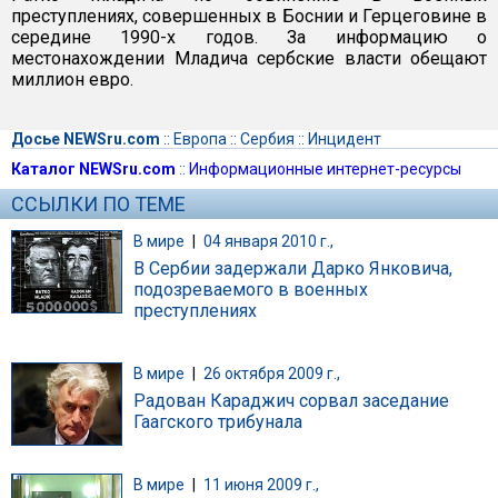
преступлениях, совершенных в Боснии и Герцеговине в
середине 1990-х годов. За информацию о
местонахождении Младича сербские власти обещают
миллион евро.
Досье NEWSru.com
::
Европа
::
Сербия
::
Инцидент
Каталог NEWSru.com
::
Информационные интернет-ресурсы
ССЫЛКИ ПО ТЕМЕ
В мире
|
04 января 2010 г.,
В Сербии задержали Дарко Янковича,
подозреваемого в военных
преступлениях
В мире
|
26 октября 2009 г.,
Радован Караджич сорвал заседание
Гаагского трибунала
В мире
|
11 июня 2009 г.,