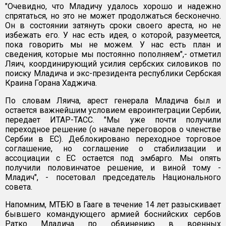
"Очевидно, что Младичу удалось хорошо и надежно
спрятаться, но это не может продолжаться бесконечно.
Он в состоянии затянуть сроки своего ареста, но не
избежать его. У нас есть идея, о которой, разумеется,
пока говорить мы не можем. У нас есть план и
сведения, которые мы постоянно пополняем",- отметил
Ляич, координирующий усилия сербских силовиков по
поиску Младича и экс-президента республики Сербская
Краина Горана Хаджича.
По словам Ляича, арест генерала Младича был и
остается важнейшим условием евроинтеграции Сербии,
передает ИТАР-ТАСС. "Мы уже почти получили
переходное решение (о начале переговоров о членстве
Сербии в ЕС). Деблокировано переходное торговое
соглашение, но соглашение о стабилизации и
ассоциации с ЕС остается под эмбарго. Мы опять
получили половинчатое решение, и виной тому -
Младич", - посетовал председатель Национального
совета.
Напомним, МТБЮ в Гааге в течение 14 лет разыскивает
бывшего командующего армией боснийских сербов
Ратко Младича по обвинению в военных