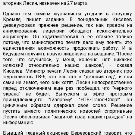
вторник Лесин, назначен на 27 марта.
Однако тем самым журналисты угодили в ловушку
Кремля, пишет издание. В понедельник Киселев
дезавуировал прежнее решение, так как правом на
аннулирование лицензии обладают исключительно
акционеры. Он ходатайствовал о ее отзыве только
потому, что министерство печати дало ему понять: это
единственная возможность продолжать работу. И в
будущем получить новую лицензию на вещание. "После
того, что случилось, у меня, конечно, нет никаких
иллюзий относительно наших шансов", - сказал
Киселев. Министр печати Лесин сказал во вторник про
журналистов TВ-6, что все это √ "детский сад", и они
сами не знают, чего они хотят. Лесин непосредственно
перед отключением еще раз пообещал, что "черного
экрана" не будет. Выпуском в эфир программ
принадлежащего "Газпрому" "НТВ-Плюс-Спорт" он
циничным образом сдержал свое слово. Решение
пустить вместо политических новостей спортивные
Лесин обосновывал "защитой прав наших граждан" на
информацию.
Бывший главный акционер Березовский говорит, что