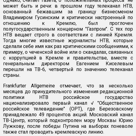
Однако, считает газета, о "положительных процесса" не
может быть и речи: в прошлом году телеканал НТВ,
основанный бежавшим за границу бизнесменом
Владимиром Гусинским и критически настроенный по
отношению к Кремлю, был проглочен
полугосударственным концерном "Газпром". С тех пор
НТВ вещает строго в соответствии с линией Кремля.
Тогда многие известные журналисты НТВ, которые
сделали себе имя как раз критическими сообщениями, к
примеру, о чеченской войне или о скандалах, связанных
с коррупцией в Кремле и правительстве, вместе с
генеральным директором Евгением Киселевым
перешли на TВ-6, четвертый по значению телеканал
страны.
Frankfurter Allgemeine отмечает, что за несколько
месяцев до принудительного изменения редакционной
политики НТВ российское государство
национализировало первый канал √ "Общественное
российское телевидение" (ОРТ), где Березовскому
принадлежало 49 процентов акций. Московский канал
ТВ-Центр, который подконтролен мэру Москвы Юрию
Лужкову, после победы Путина на выборах поневоле
также стал проводить кремлевскую линию.