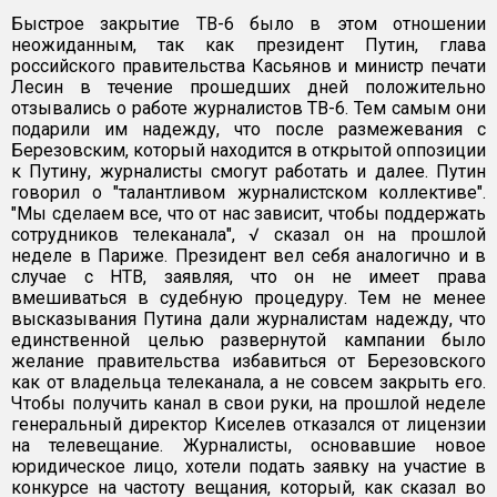
Быстрое закрытие TВ-6 было в этом отношении
неожиданным, так как президент Путин, глава
российского правительства Касьянов и министр печати
Лесин в течение прошедших дней положительно
отзывались о работе журналистов ТВ-6. Тем самым они
подарили им надежду, что после размежевания с
Березовским, который находится в открытой оппозиции
к Путину, журналисты смогут работать и далее. Путин
говорил о "талантливом журналистском коллективе".
"Мы сделаем все, что от нас зависит, чтобы поддержать
сотрудников телеканала", √ сказал он на прошлой
неделе в Париже. Президент вел себя аналогично и в
случае с НТВ, заявляя, что он не имеет права
вмешиваться в судебную процедуру. Тем не менее
высказывания Путина дали журналистам надежду, что
единственной целью развернутой кампании было
желание правительства избавиться от Березовского
как от владельца телеканала, а не совсем закрыть его.
Чтобы получить канал в свои руки, на прошлой неделе
генеральный директор Киселев отказался от лицензии
на телевещание. Журналисты, основавшие новое
юридическое лицо, хотели подать заявку на участие в
конкурсе на частоту вещания, который, как сказал во