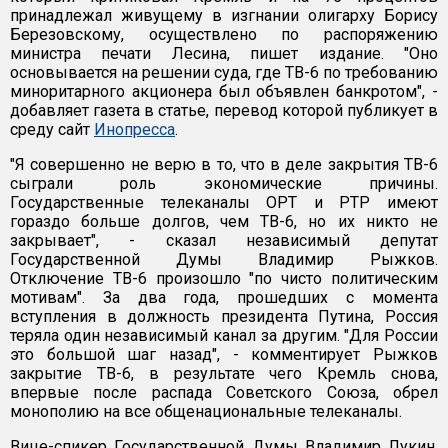
принадлежал живущему в изгнании олигарху Борису
Березовскому, осуществлено по распоряжению
министра печати Лесина, пишет издание. "Оно
основывается на решении суда, где TВ-6 по требованию
миноритарного акционера был объявлен банкротом", -
добавляет газета в статье, перевод которой публикует в
среду сайт
Инопресса
.
"Я совершенно не верю в то, что в деле закрытия TВ-6
сыграли роль экономические причины.
Государственные телеканалы ОРТ и РТР имеют
гораздо больше долгов, чем TВ-6, но их никто не
закрывает", - сказал независимый депутат
Государственной Думы Владимир Рыжков.
Отключение TВ-6 произошло "по чисто политическим
мотивам". За два года, прошедших с момента
вступления в должность президента Путина, Россия
теряла один независимый канал за другим. "Для России
это большой шаг назад", - комментирует Рыжков
закрытие TВ-6, в результате чего Кремль снова,
впервые после распада Советского Союза, обрел
монополию на все общенациональные телеканалы.
Вице-спикер Государственной Думы Владимир Лукин,