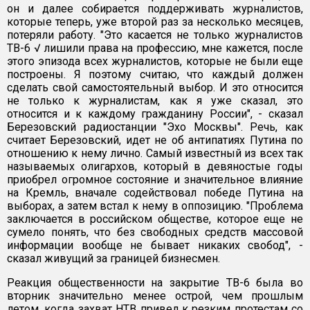
он и далее собирается поддерживать журналистов,
которые теперь, уже второй раз за несколько месяцев,
потеряли работу. "Это касается не только журналистов
ТВ-6 √ лишили права на профессию, мне кажется, после
этого эпизода всех журналистов, которые не были еще
построены. Я поэтому считаю, что каждый должен
сделать свой самостоятельный выбор. И это относится
не только к журналистам, как я уже сказал, это
относится и к каждому гражданину России", - сказал
Березовский радиостанции "Эхо Москвы". Речь, как
считает Березовский, идет не об антипатиях Путина по
отношению к нему лично. Самый известный из всех так
называемых олигархов, который в девяностые годы
приобрел огромное состояние и значительное влияние
на Кремль, вначале содействовал победе Путина на
выборах, а затем встал к нему в оппозицию. "Проблема
заключается в российском обществе, которое еще не
сумело понять, что без свободных средств массовой
информации вообще не бывает никаких свобод", -
сказал живущий за границей бизнесмен.
Реакция общественности на закрытие ТВ-6 была во
вторник значительно менее острой, чем прошлым
летом, когда захват НТВ привел к резким протестам со