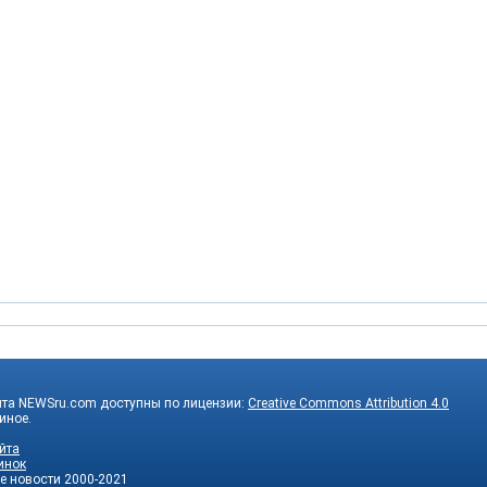
йта NEWSru.com доступны по лицензии:
Creative Commons Attribution 4.0
 иное.
йта
инок
е новости
2000-2021