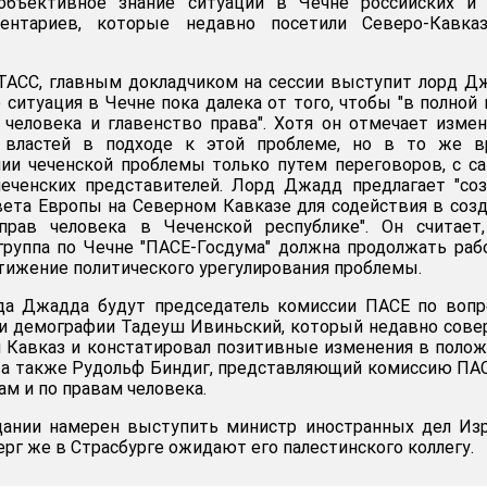
объективное знание ситуации в Чечне российских и 
ментариев, которые недавно посетили Северо-Кавказ
ТАСС, главным докладчиком на сессии выступит лорд Д
 ситуация в Чечне пока далека от того, чтобы "в полной
 человека и главенство права". Хотя он отмечает изме
х властей в подходе к этой проблеме, но в то же в
нии чеченской проблемы только путем переговоров, с 
еченских представителей. Лорд Джадд предлагает "со
ета Европы на Северном Кавказе для содействия в соз
рав человека в Чеченской республике". Он считает,
группа по Чечне "ПАСЕ-Госдума" должна продолжать раб
тижение политического урегулирования проблемы.
да Джадда будут председатель комиссии ПАСЕ по вопр
 и демографии Тадеуш Ивиньский, который недавно сов
 Кавказ и констатировал позитивные изменения в поло
 а также Рудольф Биндиг, представляющий комиссию ПА
м и по правам человека.
едании намерен выступить министр иностранных дел Из
рг же в Страсбурге ожидают его палестинского коллегу.