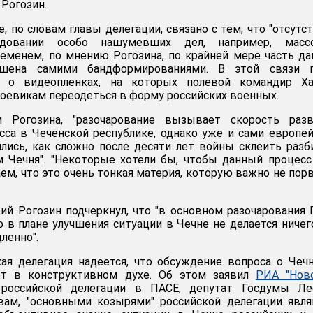
 Рогозин.
, по словам главы делегации, связано с тем, что "отсутс
едовании особо нашумевших дел, например, масс
ременем, по мнению Рогозина, по крайней мере часть д
ршена самими бандформированиями. В этой связи г
л о видеопленках, на которых полевой командир Ха
оевикам переодеться в форму российских военных.
м Рогозина, "разочарование вызывает скорость разв
сса в Чеченской республике, однако уже и сами европе
лись, как сложно после десяти лет войны склеить раз
м Чечня". "Некоторые хотели бы, чтобы данный процес
ем, что это очень тонкая материя, которую важно не порв
ий Рогозин подчеркнул, что "в основном разочарования
о в плане улучшения ситуации в Чечне не делается ничего
ленно".
ая делегация надеется, что обсуждение вопроса о Чеч
ет в конструктивном духе. Об этом заявил
РИА "Ново
 российской делегации в ПАСЕ, депутат Госдумы Ле
овам, "основными козырями" российской делегации явл