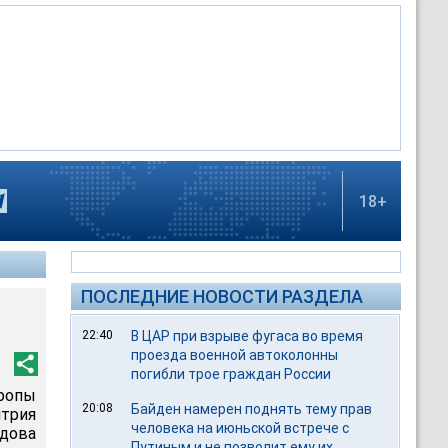
18+
ПОСЛЕДНИЕ НОВОСТИ РАЗДЕЛА
22:40
В ЦАР при взрыве фугаса во время
проезда военной автоколонны
погибли трое граждан России
вропы
20:08
Байден намерен поднять тему прав
трия
человека на июньской встрече с
адова
Путиным и не позволит ему их