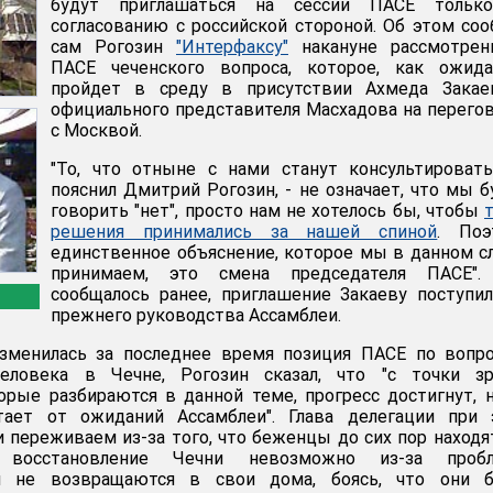
будут приглашаться на сессии ПАСЕ тольк
согласованию с российской стороной. Об этом со
сам Рогозин
"Интерфаксу"
накануне рассмотрен
ПАСЕ чеченского вопроса, которое, как ожидае
пройдет в среду в присутствии Ахмеда Закае
официального представителя Масхадова на перего
с Москвой.
"То, что отныне с нами станут консультировать
пояснил Дмитрий Рогозин, - не означает, что мы 
говорить "нет", просто нам не хотелось бы, чтобы
решения принимались за нашей спиной
. Поэ
единственное объяснение, которое мы в данном с
принимаем, это смена председателя ПАСЕ".
сообщалось ранее, приглашение Закаеву поступи
прежнего руководства Ассамблеи.
изменилась за последнее время позиция ПАСЕ по вопр
еловека в Чечне, Рогозин сказал, что "с точки зр
орые разбираются в данной теме, прогресс достигнут, 
тает от ожиданий Ассамблеи". Глава делегации при 
и переживаем из-за того, что беженцы до сих пор находя
е восстановление Чечни невозможно из-за проб
ди не возвращаются в свои дома, боясь, что они б