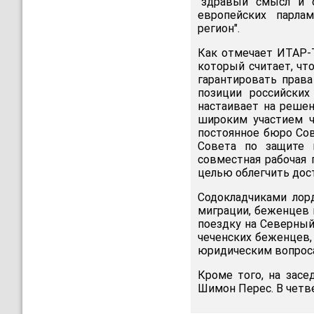
"здравый смысл и 
европейских парла
регион".
Как отмечает ИТАР-
который считает, что
гарантировать права
позиции российски
настаивает на реше
широким участием ч
постоянное бюро Сов
Совета по защите п
совместная рабочая 
целью облегчить дос
Содокладчиками лор
миграции, беженцев
поездку на Северный
чеченских беженцев,
юридическим вопроса
Кроме того, на зас
Шимон Перес. В четве