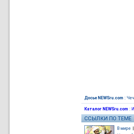
Досье NEWSru.com
::
Че
Каталог NEWSru.com
::
И
ССЫЛКИ ПО ТЕМЕ
В мире