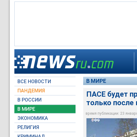
ПАСЕ будет приглаш
Рассмотрение в ПАСЕ
Д. Рогозин: То, что
Российская делегац
Москвой
присутствии Ахмед
будем говорить "не
пройдет в конструк
Главным докладчик
В МИРЕ
ВСЕ НОВОСТИ
ТВ6
NTVRU.com
Архив NTVRU.com
ТВ6
ТВ6
ПАНДЕМИЯ
ПАСЕ будет п
В РОССИИ
только после
В МИРЕ
время публикации: 23 января 
ЭКОНОМИКА
РЕЛИГИЯ
КРИМИНАЛ