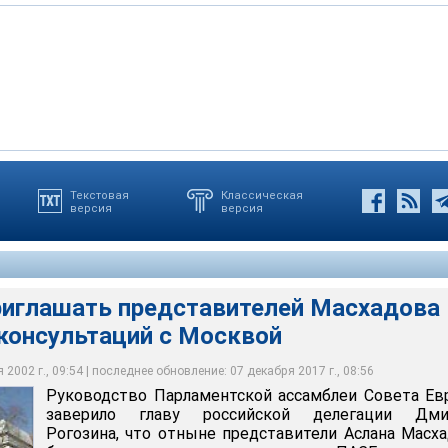
Текстовая
Классическая
версия
версия
ать представителей Масхадова только после консультаций с
 чеченского вопроса, как ожидается, пройдет в среду в
 отныне с нами станут консультироваться, не означает, что мы
ия надеется, что обсуждение вопроса о Чечне на сессии ПАСЕ
а Закаева
т"
тивном духе
ом на сессии выступит лорд Джадд
риглашать представителей Масхадова
 консультаций с Москвой
2002 г., 09:54 | последнее обновление: 07 декабря 2017 г., 08:56
Руководство Парламентской ассамблеи Совета Е
заверило главу российской делегации Дми
Рогозина, что отныне представители Аслана Масх