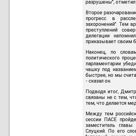
разрушены", отметил
Второе разочарование
прогресс в рассл
захоронений". Тем в
преступлений сове
делегации напомни
приказывает своим б
Наконец, по слова
политического проце
парламентарии убеди
чашку под название
быстрее, но мы счита
- сказал он.
Подводя итог, Дмитр
связаны не с тем, чт
тем, что делается мед
Между тем российск
сессии ПАСЕ пройд
заместитель главы
Слуцкий. По его сл