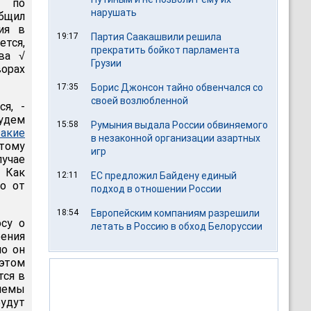
о по
нарушать
общил
ия в
19:17
Партия Саакашвили решила
тся,
прекратить бойкот парламента
ва √
Грузии
ворах
17:35
Борис Джонсон тайно обвенчался со
своей возлюбленной
ся, -
будем
15:58
Румыния выдала России обвиняемого
такие
в незаконной организации азартных
тому
игр
лучае
 Как
12:11
ЕС предложил Байдену единый
ло от
подход в отношении России
18:54
Европейским компаниям разрешили
осу о
летать в Россию в обход Белоруссии
ения
но он
этом
тся в
лемы
удут