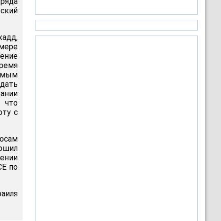
ряда
ский
жадд,
 мере
нение
ремя
самым
здать
дании
 что
оту с
осам
ершил
жении
СЕ по
раиля