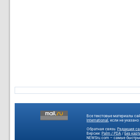
Все текстовые материалы са
International
, если не указано
Обратная связь:
Редакция са
Версии:
Palm / PDA
/
Без карт
NEWSru.com – самые быстры