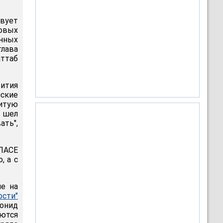
твует
овых
анных
лава
ттаб
ития
йские
битую
с шел
ать",
 ПАСЕ
, а с
не на
сти"
онид
яются