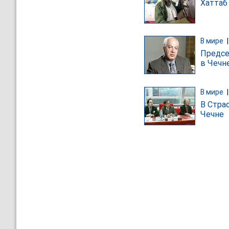
Хаттаб
В мире
Предсе
в Чечн
В мире
В Стра
Чечне