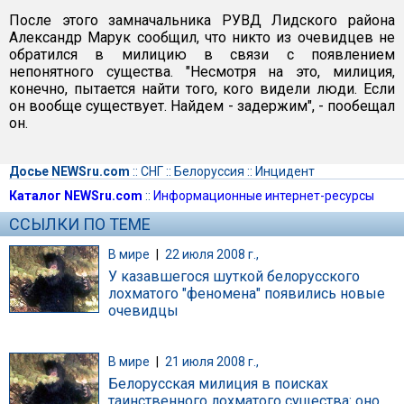
После этого замначальника РУВД Лидского района
Александр Марук сообщил, что никто из очевидцев не
обратился в милицию в связи с появлением
непонятного существа. "Несмотря на это, милиция,
конечно, пытается найти того, кого видели люди. Если
он вообще существует. Найдем - задержим", - пообещал
он.
Досье NEWSru.com
::
СНГ
::
Белоруссия
::
Инцидент
Каталог NEWSru.com
::
Информационные интернет-ресурсы
ССЫЛКИ ПО ТЕМЕ
В мире
|
22 июля 2008 г.,
У казавшегося шуткой белорусского
лохматого "феномена" появились новые
очевидцы
В мире
|
21 июля 2008 г.,
Белорусская милиция в поисках
таинственного лохматого существа: оно