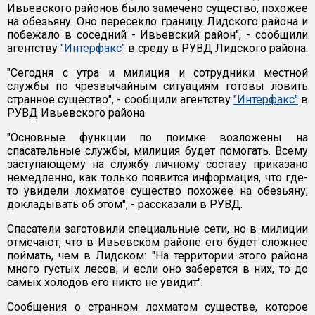
Ивьевского районов было замечено существо, похожее
на обезьяну. Оно пересекло границу Лидского района и
побежало в соседний - Ивьевский район", - сообщили
агентству
"Интерфакс"
в среду в РУВД Лидского района.
"Сегодня с утра и милиция и сотрудники местной
службы по чрезвычайным ситуациям готовы ловить
странное существо", - сообщили агентству
"Интерфакс"
в
РУВД Ивьевского района.
"Основные функции по поимке возложены на
спасательные службы, милиция будет помогать. Всему
заступающему на службу личному составу приказано
немедленно, как только появится информация, что где-
то увидели лохматое существо похожее на обезьяну,
докладывать об этом", - рассказали в РУВД.
Спасатели заготовили специальные сети, но в милиции
отмечают, что в Ивьевском районе его будет сложнее
поймать, чем в Лидском: "На территории этого района
много густых лесов, и если оно заберется в них, то до
самых холодов его никто не увидит".
Сообщения о странном лохматом существе, которое