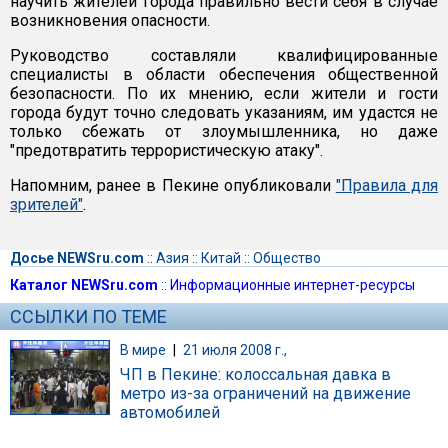
научить жителей города правильно вести себя в случае
возникновения опасности.
Руководство составляли квалифицированные
специалисты в области обеспечения общественной
безопасности. По их мнению, если жители и гости
города будут точно следовать указаниям, им удастся не
только сбежать от злоумышленника, но даже
"предотвратить террористическую атаку".
Напомним, ранее в Пекине опубликовали
"Правила для
зрителей"
.
Досье NEWSru.com
::
Азия
::
Китай
::
Общество
Каталог NEWSru.com
::
Информационные интернет-ресурсы
ССЫЛКИ ПО ТЕМЕ
В мире
|
21 июля 2008 г.,
ЧП в Пекине: колоссальная давка в
метро из-за ограничений на движение
автомобилей