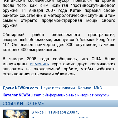
"Китайский космический мусор" появился на орбите
после того, как КНР испытал "противоспутниковое"
оружие. 11 января 2007 года Китай поразил своей
ракетой собственный метеорологический спутник и тем
самым открыто продемонстрировал мощь своего
оружия.
Обширный район околоземного пространства,
засоренный обломками, именуется "обломки Feng Yun-
1C". Он опасен примерно для 800 спутников, в числе
которых 400 американских.
В январе 2008 года сообщалось, что США были
вынуждены
изменить
курс своих двух космических
аппаратов на околоземной орбите, чтобы избежать
столкновения с тысячами обломков.
Досье NEWSru.com
::
Наука и технологии
::
Космос
::
МКС
Каталог NEWSru.com
::
Информационные интернет-ресурсы
ССЫЛКИ ПО ТЕМЕ
В мире
|
11 января 2008 г.,