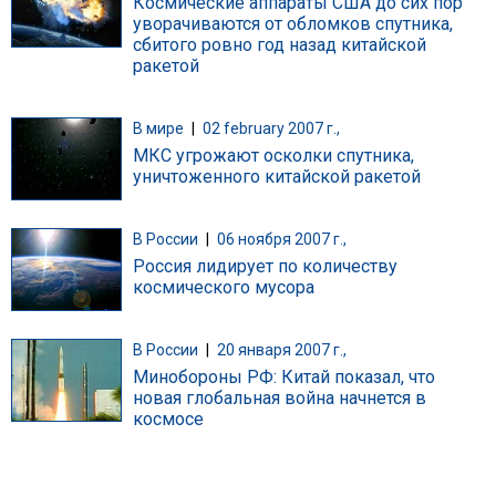
Космические аппараты США до сих пор
уворачиваются от обломков спутника,
сбитого ровно год назад китайской
ракетой
В мире
|
02 february 2007 г.,
МКС угрожают осколки спутника,
уничтоженного китайской ракетой
В России
|
06 ноября 2007 г.,
Россия лидирует по количеству
космического мусора
В России
|
20 января 2007 г.,
Минобороны РФ: Китай показал, что
новая глобальная война начнется в
космосе