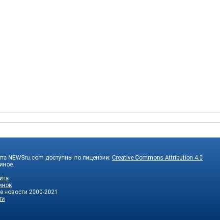
йта NEWSru.com доступны по лицензии:
Creative Commons Attribution 4.0
 иное.
йта
инок
е новости
2000-2021
ти