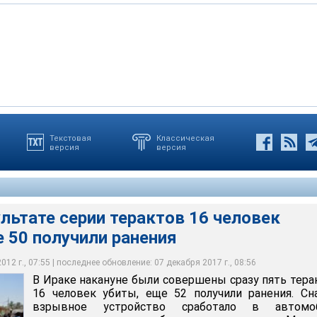
Текстовая
Классическая
версия
версия
последний месяц в результате терактов в Ираке погибли не
и более 600 были ранены
ультате серии терактов 16 человек
е 50 получили ранения
12 г., 07:55 | последнее обновление: 07 декабря 2017 г., 08:56
В Ираке накануне были совершены сразу пять тера
16 человек убиты, еще 52 получили ранения. Сн
взрывное устройство сработало в автомоб