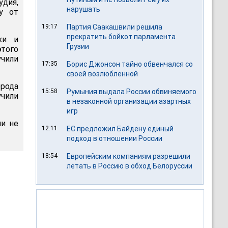
дия,
нарушать
у от
19:17
Партия Саакашвили решила
прекратить бойкот парламента
ки и
Грузии
этого
учили
17:35
Борис Джонсон тайно обвенчался со
своей возлюбленной
рода
15:58
Румыния выдала России обвиняемого
учили
в незаконной организации азартных
игр
ли не
12:11
ЕС предложил Байдену единый
подход в отношении России
18:54
Европейским компаниям разрешили
летать в Россию в обход Белоруссии