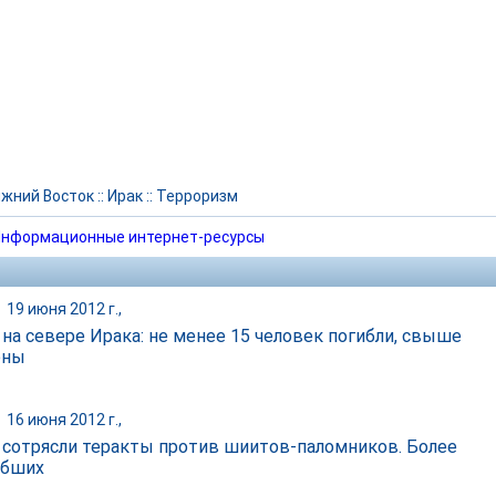
жний Восток
::
Ирак
::
Терроризм
нформационные интернет-ресурсы
|
19 июня 2012 г.,
 на севере Ирака: не менее 15 человек погибли, свыше
ены
|
16 июня 2012 г.,
 сотрясли теракты против шиитов-паломников. Более
ибших