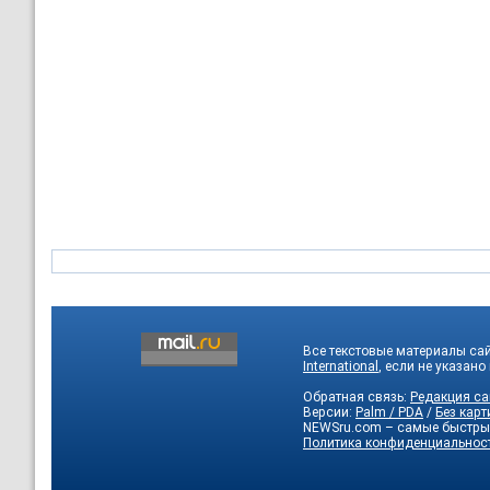
Все текстовые материалы са
International
, если не указано
Обратная связь:
Редакция са
Версии:
Palm / PDA
/
Без карт
NEWSru.com – самые быстры
Политика конфиденциальнос