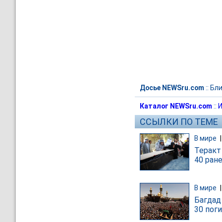
Досье NEWSru.com
::
Бли
Каталог NEWSru.com
::
И
ССЫЛКИ ПО ТЕМЕ
В мире
Теракт
40 ран
В мире
Багдад
30 пог