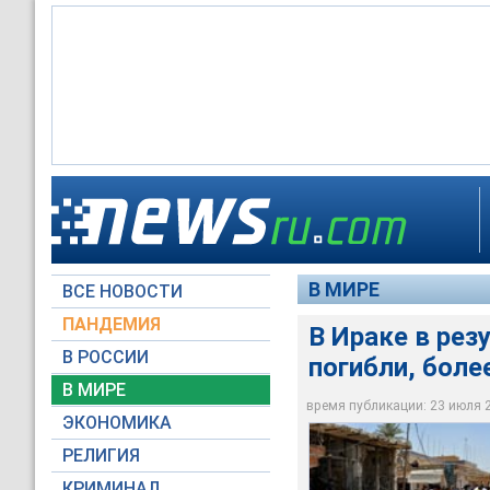
По данным СМИ, за 
менее 237 человек 
В МИРЕ
ВСЕ НОВОСТИ
Reuters
ПАНДЕМИЯ
В Ираке в рез
В РОССИИ
погибли, боле
В МИРЕ
время публикации: 23 июля 20
ЭКОНОМИКА
РЕЛИГИЯ
КРИМИНАЛ