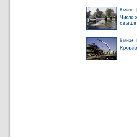
В мире
Число 
свыше 
В мире
Кровав