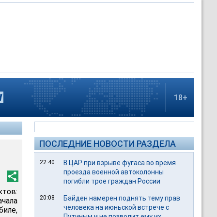
18+
ПОСЛЕДНИЕ НОВОСТИ РАЗДЕЛА
22:40
В ЦАР при взрыве фугаса во время
проезда военной автоколонны
погибли трое граждан России
ктов:
20:08
Байден намерен поднять тему прав
ачала
человека на июньской встрече с
иле,
Путиным и не позволит ему их