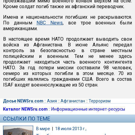
проезжавший мимо военного конвоя верхом на осле.
Кроме солдат погиб также их афганский переводчик.
Имена и национальности погибших не раскрываются.
По данным
NBC News
, все трое военных были
американцами.
В настоящее время НАТО продолжает выводить свои
войска из Афганистана. В июне Альянс передал
контроль за безопасностью в стране местным
полицейским и военным. Тем не менее здесь
продолжает находиться часть военного контингента
НАТО. За год потери миссии составили 98 человек,
семеро из которых погибли в этом месяце. 70 из
погибших являлись гражданами США. Всего в состав
ISAF входят военнослужащие из 50 стран.
Досье NEWSru.com
::
Азия
::
Афганистан
::
Терроризм
Каталог NEWSru.com
::
Информационные интернет-ресурсы
ССЫЛКИ ПО ТЕМЕ
В мире
|
18 июля 2013 г.,