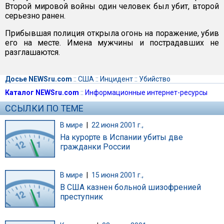
Второй мировой войны один человек был убит, второй
серьезно ранен.
Прибывшая полиция открыла огонь на поражение, убив
его на месте. Имена мужчины и пострадавших не
разглашаются.
Досье NEWSru.com
::
США
::
Инцидент
::
Убийство
Каталог NEWSru.com
::
Информационные интернет-ресурсы
ССЫЛКИ ПО ТЕМЕ
В мире
|
22 июня 2001 г.,
На курорте в Испании убиты две
гражданки России
В мире
|
15 июня 2001 г.,
В США казнен больной шизофренией
преступник