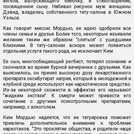
ангела, выпускающего бабочку, и стихотворение,
посвященное сыну. Набивал рисунок муж женщины
Дэвид, владелец собственного тату-салона в Южном
Уэльсе.
Как говорит миссис Мордью, ее идею одобрили все
члены семьи и друзья. Более того, некоторые изъявили
желание таким же образом "слиться" с ушедшими
близкими. В тату-салонах вскоре может появиться
отдельная услуга такого рода, не исключает Ким.
Ее сын, многообещающий регбист, потерял сознание и
скончался во время бурной вечеринки с друзьями. Как
выяснилось, он принял высокую дозу лекарственного
препарата оксибутират натрия, который в молодежной и
клубной среде используют как наркотическое средство.
Из-за некоторой схожести в эффектах его называют
"жидким экстази". К смерти может привести его
сочетание с другими психотропными препаратами,
например, с алкоголем.
Ким Мордью надеется, что ее татуировка поможет
привлечь дополнительное внимание к проблеме
наркотиков. "Это проклятие общества, и родители чаще