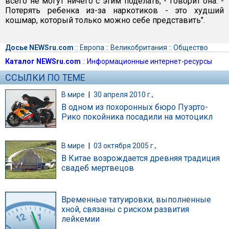
всего не могут ничего с этим поделать, - говорит она. -
Потерять ребенка из-за наркотиков - это худший
кошмар, который только можно себе представить".
Досье NEWSru.com
::
Европа
::
Великобритания
::
Общество
Каталог NEWSru.com
::
Информационные интернет-ресурсы
ССЫЛКИ ПО ТЕМЕ
В мире
|
30 апреля 2010 г.,
В одном из похоронных бюро Пуэрто-
Рико покойника посадили на мотоцикл
В мире
|
03 октября 2005 г.,
В Китае возрождается древняя традиция
свадеб мертвецов
Временные татуировки, выполненные
хной, связаны с риском развития
лейкемии