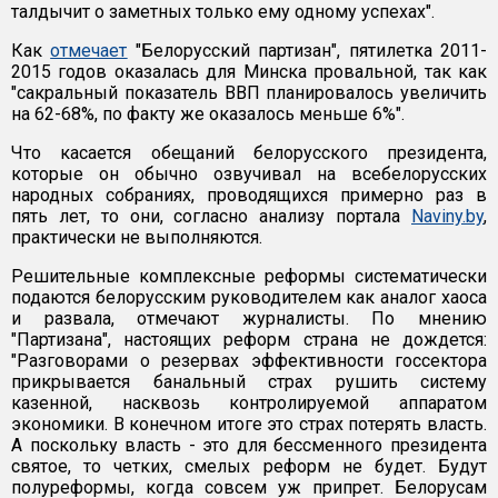
талдычит о заметных только ему одному успехах".
Как
отмечает
"Белорусский партизан", пятилетка 2011-
2015 годов оказалась для Минска провальной, так как
"сакральный показатель ВВП планировалось увеличить
на 62-68%, по факту же оказалось меньше 6%".
Что касается обещаний белорусского президента,
которые он обычно озвучивал на всебелорусских
народных собраниях, проводящихся примерно раз в
пять лет, то они, согласно анализу портала
Naviny.by
,
практически не выполняются.
Решительные комплексные реформы систематически
подаются белорусским руководителем как аналог хаоса
и развала, отмечают журналисты. По мнению
"Партизана", настоящих реформ страна не дождется:
"Разговорами о резервах эффективности госсектора
прикрывается банальный страх рушить систему
казенной, насквозь контролируемой аппаратом
экономики. В конечном итоге это страх потерять власть.
А поскольку власть - это для бессменного президента
святое, то четких, смелых реформ не будет. Будут
полуреформы, когда совсем уж припрет. Белорусам