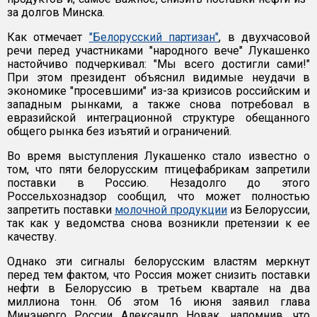
за долгов Минска.
Как отмечает
"Белорусский партизан"
, в двухчасовой
речи перед участниками "народного вече" Лукашенко
настойчиво подчеркивал: "Мы всего достигли сами!"
При этом президент объяснил видимые неудачи в
экономике "просевшими" из-за кризисов российским и
западным рынками, а также снова потребовал в
евразийской интеграционной структуре обещанного
общего рынка без изъятий и ограничений.
Во время выступления Лукашенко стало известно о
том, что пяти белорусским птицефабрикам запретили
поставки в Россию. Незадолго до этого
Россельхознадзор сообщил, что может полностью
запретить поставки
молочной продукции
из Белоруссии,
так как у ведомства снова возникли претензии к ее
качеству.
Однако эти сигналы белорусским властям меркнут
перед тем фактом, что Россия может снизить поставки
нефти в Белоруссию в третьем квартале на два
миллиона тонн. Об этом 16 июня заявил глава
Минэнерго России Александр Новак, напомнив, что