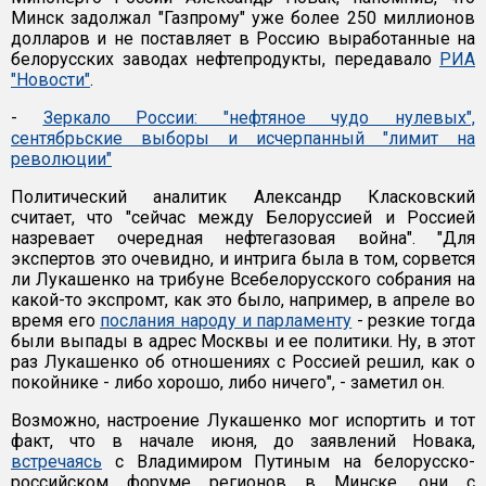
Минск задолжал "Газпрому" уже более 250 миллионов
долларов и не поставляет в Россию выработанные на
белорусских заводах нефтепродукты, передавало
РИА
"Новости"
.
-
Зеркало России: "нефтяное чудо нулевых",
сентябрьские выборы и исчерпанный "лимит на
революции"
Политический аналитик Александр Класковский
считает, что "сейчас между Белоруссией и Россией
назревает очередная нефтегазовая война". "Для
экспертов это очевидно, и интрига была в том, сорвется
ли Лукашенко на трибуне Всебелорусского собрания на
какой-то экспромт, как это было, например, в апреле во
время его
послания народу и парламенту
- резкие тогда
были выпады в адрес Москвы и ее политики. Ну, в этот
раз Лукашенко об отношениях с Россией решил, как о
покойнике - либо хорошо, либо ничего", - заметил он.
Возможно, настроение Лукашенко мог испортить и тот
факт, что в начале июня, до заявлений Новака,
встречаясь
с Владимиром Путиным на белорусско-
российском форуме регионов в Минске, они с