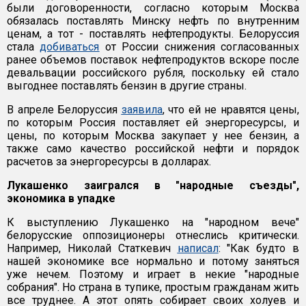
были договоренности, согласно которым Москва
обязалась поставлять Минску нефть по внутренним
ценам, а тот - поставлять нефтепродукты. Белоруссия
стала
добиваться
от России снижения согласованных
ранее объемов поставок нефтепродуктов вскоре после
девальвации российского рубля, поскольку ей стало
выгоднее поставлять бензин в другие страны.
В апреле Белоруссия
заявила
, что ей не нравятся цены,
по которым Россия поставляет ей энергоресурсы, и
цены, по которым Москва закупает у нее бензин, а
также само качество российской нефти и порядок
расчетов за энергоресурсы в долларах.
Лукашенко заигрался в "народные съезды",
экономика в упадке
К выступлению Лукашенко на "народном вече"
белорусские оппозиционеры отнеслись критически.
Например, Николай Статкевич
написал
: "Как будто в
нашей экономике все нормально и потому заняться
уже нечем. Поэтому и играет в некие "народные
собрания". Но страна в тупике, простым гражданам жить
все труднее. А этот опять собирает своих холуев и