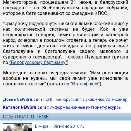
Магнитогорске, прошедшем 21 июня, а белорусский
президент - на Всебелорусском народном собрании,
которое в Сети сравнивают со съездами КПСС.
"Сразу хочу подчеркнуть: никакой ломки сложившейся у
нас политической системы не будет. Как я уже
неоднократно говорил, лимит революций и катастроф
народ исчерпал в прошлом столетии, а теперь он хочет
жить в мире, достатке, созидая, а не разрушая свое
благополучие и благополучие своего молодого и
суверенного государства", - сказал Лукашенко (цитата
по
"Белорусскому партизану"
).
Медведев, в свою очередь, заявил: "Нам революции
вообще не нужны, мы свой лимит уже исчерпали в
прошлом столетии" (цитата по
"Интерфаксу"
).
Досье NEWSru.com
::
СНГ
::
Белоруссия
::
Лукашенко, Александр
Каталог NEWSru.com
::
Информационные интернет-ресурсы
ССЫЛКИ ПО ТЕМЕ
В мире
|
08 июня 2016 г.,