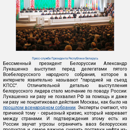
Пресс-служба Президента Республики Беларусь
Бессменный президент Белоруссии Александр
Лукашенко выступил перед делегатами пятого
Всебелорусского народного собрания, которое в
интернете язвительно называют "пародией на съезд
КПСС". Отличительной деталью выступления
белорусского лидера стало молчание по поводу России:
Лукашенко ни разу не похвалил РФ за помощь и даже
ни разу не покритиковал действия Москвы, как было на
прошлом всенародном собрании
. Эксперты считают, что
причиной тому - серьезный кризис, который назревает
между странами. И подтверждения этому есть: из
России звучат угрозы ограничить ввоз белорусских
продуктов и, самое важное, снизить поставки нефти из-