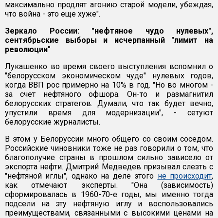
максимально продлят агонию старой модели, убеждая,
что война - это еще хуже".
Зеркало России: "нефтяное чудо нулевых",
сентябрьские выборы и исчерпанный "лимит на
революции"
Лукашенко во время своего выступления вспомнил о
"белорусском экономическом чуде" нулевых годов,
когда ВВП рос примерно на 10% в год. "Но во многом -
за счет нефтяного офшора. Он-то и размагнитил
белорусских стратегов. Думали, что так будет вечно,
упустили время для модернизации", - сетуют
белорусские журналисты.
В этом у Белоруссии много общего со своим соседом.
Российские чиновники тоже не раз говорили о том, что
благополучие страны в прошлом сильно зависело от
экспорта нефти. Дмитрий Медведев призывал слезть с
"нефтяной иглы", однако на деле этого
не происходит
,
как отмечают эксперты. "Она (зависимость)
сформировалась в 1960-70-е годы, мы именно тогда
подсели на эту нефтяную иглу и воспользовались
преимуществами, связанными с высокими ценами на