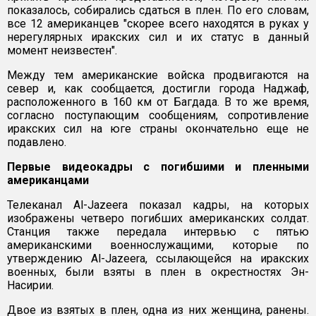
показалось, собирались сдаться в плен. По его словам,
все 12 американцев "скорее всего находятся в руках у
нерегулярных иракских сил и их статус в данный
момент неизвестен".
Между тем американские войска продвигаются на
север и, как сообщается, достигли города Наджаф,
расположенного в 160 км от Багдада. В то же время,
согласно поступающим сообщениям, сопротивление
иракских сил на юге страны окончательно еще не
подавлено.
Первые видеокадры с погибшими и пленными
американцами
Телеканал Al-Jazeera показал кадры, на которых
изображены четверо погибших американских солдат.
Cтанция также передала интервью с пятью
американскими военнослужащими, которые по
утверждению Al-Jazeera, ссылающейся на иракских
военных, были взяты в плен в окрестностях Эн-
Насирии.
Двое из взятых в плен, одна из них женщина, ранены.