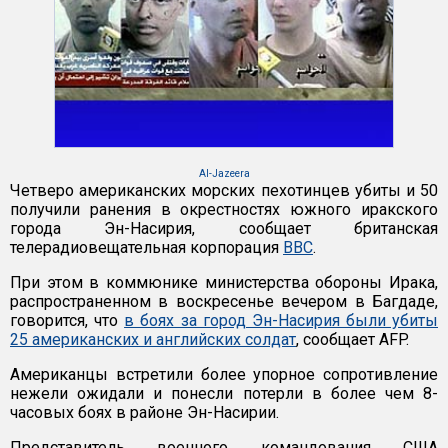
Al-Jazeera
Четверо американских морских пехотинцев убиты и 50
получили ранения в окрестностях южного иракского
города Эн-Насирия, сообщает британская
телерадиовещательная корпорация
ВВС
.
При этом в коммюнике министерства обороны Ирака,
распространенном в воскресенье вечером в Багдаде,
говорится, что
в боях за город Эн-Насирия были убиты
25 американских и английских солдат
, сообщает AFP.
Американцы встретили более упорное сопротивление
нежели ожидали и понесли потерли в более чем 8-
часовых боях в районе Эн-Насирии.
Представитель военного командования США