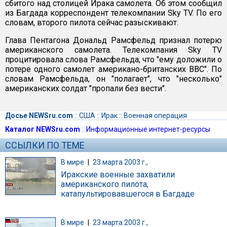
сбитого над столицей Ирака самолета. Об этом сообщил
из Багдада корреспондент телекомпании Sky TV. По его
словам, второго пилота сейчас разыскивают.
Глава Пентагона Дональд Рамсфельд признал потерю
американского самолета. Телекомпания Sky TV
процитировала слова Рамсфельда, что "ему доложили о
потере одного самолет американо-британских ВВС". По
словам Рамсфельда, он "полагает", что "несколько"
американских солдат "пропали без вести".
Досье NEWSru.com
::
США
::
Ирак
::
Военная операция
Каталог NEWSru.com
::
Информационные интернет-ресурсы
ССЫЛКИ ПО ТЕМЕ
В мире
|
23 марта 2003 г.,
Иракские военные захватили
американского пилота,
катапультировавшегося в Багдаде
В мире
|
23 марта 2003 г.,