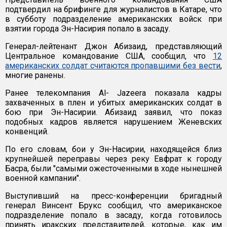
подтвердил на брифинге для журналистов в Катаре, что
в субботу подразделение американских войск при
взятии города Эн-Насирия попало в засаду.
Генерал-лейтенант Джон Абизаид, представляющий
Центральное командование США, сообщил, что
12
американских солдат считаются пропавшими без вести
,
многие ранены.
Ранее телекомпания Al- Jazeera показала кадры
захваченных в плен и убитых американских солдат в
бою при Эн-Насирии. Абизаид заявил, что показ
подобных кадров является нарушением Женевских
конвенций.
По его словам, бои у Эн-Насирии, находящейся близ
крупнейшей переправы через реку Евфрат к городу
Басра, были "самыми ожесточенными в ходе нынешней
военной кампании".
Выступивший на пресс-конференции бригадный
генерал Винсент Брукс сообщил, что американское
подразделение попало в засаду, когда готовилось
принять иракских представителей, которые, как им