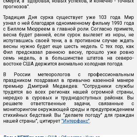
смерти, а "здоровья, новых успехов, и конечно - точных
прогнозов".
Традиция Дня сурка существует уже 103 года. Мир
узнал о ней благодаря одноименному фильму 1993 года
с Биллом Мюрреем в главной роли. Согласно примете,
весна будет ранней, если сурок вылезет из норы, не
испугавшись своей тени, а в противном случае ждать
весны нужно будет еще шесть недель. С тех пор, как
Фил предсказал раннюю весну, прошло уже ровно
семь недель, а в большинстве штатов на северо-
востоке США держится аномально холодная погода.
В России метеорологов с профессиональным
праздником поздравил в привычно казенной манере
премьер Дмитрий Медведев: "Сотрудники службы
трудятся во всех регионах нашей огромной страны,
нередко в суровых и труднодоступных районах. Вы
решаете ответственные задачи, связанные с
мониторингом окружающей среды и предупреждением
стихийных бедствий. Вы "делаете погоду" для граждан
нашей страны", цитирует
"Интерфакс"
.