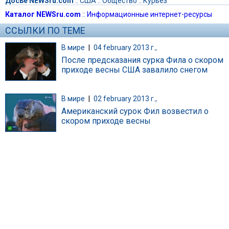
Досье NEWSru.com
::
США
::
Общество
::
Курьез
Каталог NEWSru.com
::
Информационные интернет-ресурсы
ССЫЛКИ ПО ТЕМЕ
В мире
|
04 february 2013 г.,
После предсказания сурка Фила о скором
приходе весны США завалило снегом
В мире
|
02 february 2013 г.,
Американский сурок Фил возвестил о
скором приходе весны