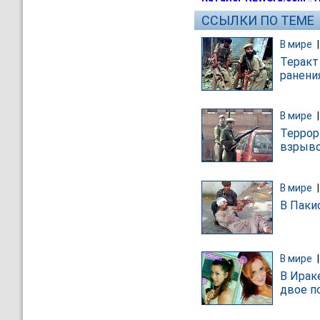
ССЫЛКИ ПО ТЕМЕ
В мире
Теракт
ранени
В мире
Террор
взрыво
В мире
В Паки
В мире
В Ирак
двое п