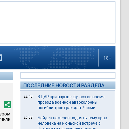
18+
ПОСЛЕДНИЕ НОВОСТИ РАЗДЕЛА
0
22:40
В ЦАР при взрыве фугаса во время
проезда военной автоколонны
погибли трое граждан России
чером
20:08
Байден намерен поднять тему прав
чили
человека на июньской встрече с
Путиным и не позволит ему их