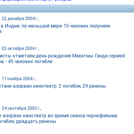
|
22 декабря 2004 г.,
 в Индии: по меньшей мере 15 человек получили
я
|
02 октября 2004 г.,
исты отметили день рождения Махатмы Ганди серией
в - 45 человек погибли
|
17 ноября 2004 г.,
стане взорван кинотеатр: 2 погибли, 29 ранены
|
24 сентября 2003 г.,
е взорван кинотеатр во время сеанса порнофильма:
огибли, двадцать ранены