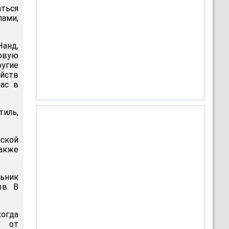
аться
ами,
анд,
ковую
угие
йств
час в
иль,
еской
акже
льник
в. В
огда
о от