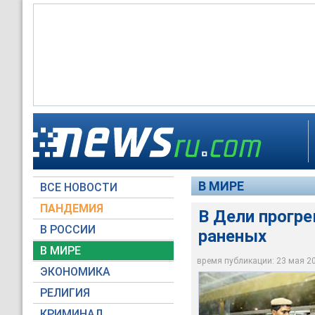
В воскресенье в дв
В обоих кинотеатра
ранения получили б
Первый взрыв произ
премьерные показы 
скончался в госпит
по местному времен
Второй взрыв произ
организаций, посчи
кинотеатре "Либерт
находилось в район
расположенном непо
сикхов
В МИРЕ
ВСЕ НОВОСТИ
AP Photo/Sebastian
AFP
AFP
AP Photo/Sebastian
ПАНДЕМИЯ
В Дели прогре
В РОССИИ
раненых
В МИРЕ
время публикации: 23 мая 200
ЭКОНОМИКА
РЕЛИГИЯ
КРИМИНАЛ