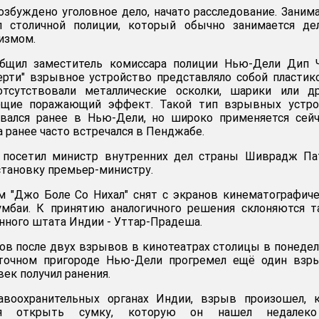
збуждено уголовное дело, начато расследование. Заним
 столичной полиции, который обычно занимается дел
измом.
бщил заместитель комиссара полиции Нью-Дели Дип Ч
ерти" взрывное устройство представляло собой пласти
тсутствовали металлические осколки, шарики или др
ющие поражающий эффект. Такой тип взрывных устро
овался ранее в Нью-Дели, но широко применяется сей
 ранее часто встречался в Пенджабе.
 посетил министр внутренних дел страны Шиврадж Пат
тановку премьер-министру.
 "Джо Боле Со Нихал" снят с экранов кинематографич
мбаи. К принятию аналогичного решения склоняются т
енного штата Индии - Уттар-Прадеша.
сов после двух взрывов в кинотеатрах столицы в понеде
точном пригороде Нью-Дели прогремел ещё один взры
век получил ранения.
воохранительных органах Индии, взрыв произошел, к
ся открыть сумку, которую он нашел недалек