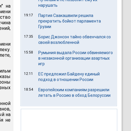
нарушать
" на
емени
19:17
Партия Саакашвили решила
йство
прекратить бойкот парламента
жчина
Грузии
ний,
17:35
Борис Джонсон тайно обвенчался со
своей возлюбленной
емени
еку.
15:58
Румыния выдала России обвиняемого
ете,
в незаконной организации азартных
игр
ильм
12:11
ЕС предложил Байдену единый
казы
подход в отношении России
роны
озных
18:54
Европейским компаниям разрешили
летать в Россию в обход Белоруссии
нной
анов,
ый на
бя не