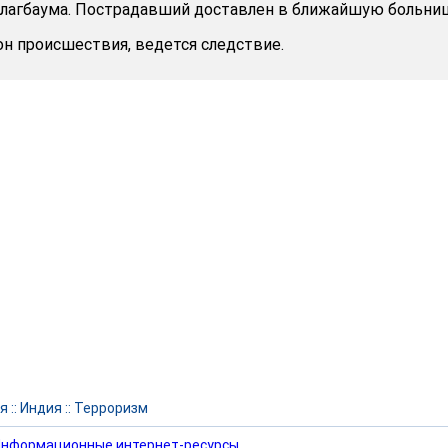
агбаума. Пострадавший доставлен в ближайшую больниц
он происшествия, ведется следствие.
я
::
Индия
::
Терроризм
нформационные интернет-ресурсы