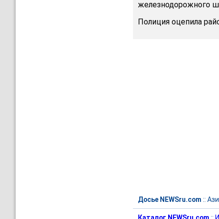
железнодорожного шл
Полиция оцепила рай
Досье NEWSru.com
::
Ази
Каталог NEWSru.com
::
И