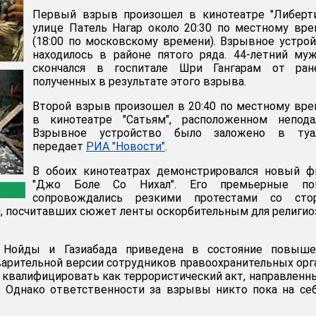
Первый взрыв произошел в кинотеатре "Либерти
улице Патель Нагар около 20:30 по местному вр
(18:00 по московскому времени). Взрывное устро
находилось в районе пятого ряда. 44-летний му
скончался в госпитале Шри Гангарам от ране
полученных в результате этого взрыва.
Второй взрыв произошел в 20:40 по местному вр
в кинотеатре "Сатьям", расположенном неподал
Взрывное устройство было заложено в туал
передает
РИА "Новости"
.
В обоих кинотеатрах демонстрировался новый ф
"Джо Боле Со Нихал". Его премьерные по
сопровождались резкими протестами со сто
й, посчитавших сюжет ленты оскорбительным для религи
 Нойды и Газиабада приведена в состояние повыше
варительной версии сотрудников правоохранительных орг
 квалифицировать как террористический акт, направленн
. Однако ответственности за взрывы никто пока на се