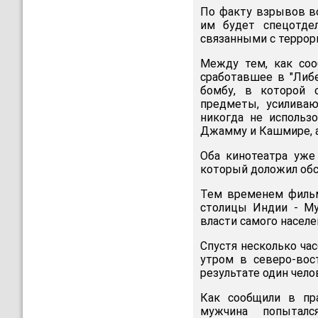
По факту взрывов во
им будет спецотдел
связанными с террор
Между тем, как соо
сработавшее в "Либ
бомбу, в которой о
предметы, усилива
никогда не использ
Джамму и Кашмире, а
Оба кинотеатра уже
который доложил обс
Тем временем фильм
столицы Индии - Му
власти самого насел
Спустя несколько ча
утром в северо-вос
результате один чело
Как сообщили в пра
мужчина попытал