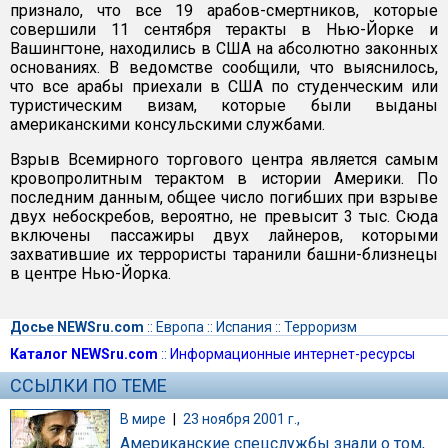
признало, что все 19 арабов-смертников, которые
совершили 11 сентября теракты в Нью-Йорке и
Вашингтоне, находились в США на абсолютно законных
основаниях. В ведомстве сообщили, что выяснилось,
что все арабы приехали в США по студенческим или
туристическим визам, которые были выданы
американскими консульскими службами.
Взрыв Всемирного торгового центра является самым
кровопролитным терактом в истории Америки. По
последним данным, общее число погибших при взрыве
двух небоскребов, вероятно, не превысит 3 тыс. Сюда
включены пассажиры двух лайнеров, которыми
захватившие их террористы таранили башни-близнецы
в центре Нью-Йорка.
Досье NEWSru.com
::
Европа
::
Испания
::
Терроризм
Каталог NEWSru.com
::
Информационные интернет-ресурсы
ССЫЛКИ ПО ТЕМЕ
В мире
|
23 ноября 2001 г.,
Американские спецслужбы знали о том,