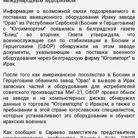
международным терроризмом.
Информация о возможной связи подозреваемого в
поставках авиационного оборудования Ираку завода
"Орао" из Республики Сербской (Босния и Герцеговина)
с "Югоимпортом" появилась в белградской газете
"Блиц" во вторник. Газета утверждала, что
военнослужащие сил по стабилизации в Боснии и
Герцеговине (СФОР) обнаружили на этом заводе
документы, указывающие на поставки военного
оборудования через белградскую фирму "Югоимпорт" в
Ирак.
После того как американское посольство в Боснии и
Герцеговине обвинило завод "Орао" в вывозе в Ирак
запасных частей и оборудования для истребителей
советского производства МиГ-21, СФОР провел обыск
на заводе и на компьютерных дисках обнаружил
данные о торговле "Югоимпорта" с Ираком, а также о
пребывании в этой стране югославских специалистов,
которые устанавливают это оборудование и обучают
иракских военных.
Как сообщил в Сараево заместитель представителя