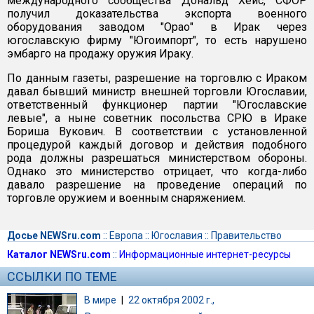
международного сообщества Дональд Хейс, СФОР
получил доказательства экспорта военного
оборудования заводом "Орао" в Ирак через
югославскую фирму "Югоимпорт", то есть нарушено
эмбарго на продажу оружия Ираку.
По данным газеты, разрешение на торговлю с Ираком
давал бывший министр внешней торговли Югославии,
ответственный функционер партии "Югославские
левые", а ныне советник посольства СРЮ в Ираке
Бориша Вукович. В соответствии с установленной
процедурой каждый договор и действия подобного
рода должны разрешаться министерством обороны.
Однако это министерство отрицает, что когда-либо
давало разрешение на проведение операций по
торговле оружием и военным снаряжением.
Досье NEWSru.com
::
Европа
::
Югославия
::
Правительство
Каталог NEWSru.com
::
Информационные интернет-ресурсы
ССЫЛКИ ПО ТЕМЕ
В мире
|
22 октября 2002 г.,