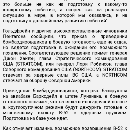
это больше не как на подготовку к какому-то
конкретному событию, а скорее как на реальную
ситуацию в мире, в которой мы оказались, и на
подготовку к дальнейшему развитию событий".
Гольдфрейн и другие высокопоставленные чиновники
Пентагона сообщили, что приказ о приведении
бомбардировщиков в боевую готовность еще не отдан,
но ведется подготовка в ожидании его возможного
появления. Соответствующее решение примет генерал
Джон Хайтен, глава Стратегического командования
США (STRATCOM), или генерал Лори Робинсон, глава
Северного командования США (NORTHCOM). STRATCOM
отвечает за ядерные силы ВС США, а NORTHCOM
отвечает за оборону Северной Америки.
Приведение бомбардировщиков, которые базируются
на авиабазе Барксдейл в штате Луизиана, в боевую
готовность означает, что на взлетно-посадочной полосе
в круглосуточном режиме будут дежурить готовые к
мгновенному вылету B-52 c ядерным оружием.
Подготовка на базе уже идет.
Как отмечает издание, возможное возвращение B-52 к