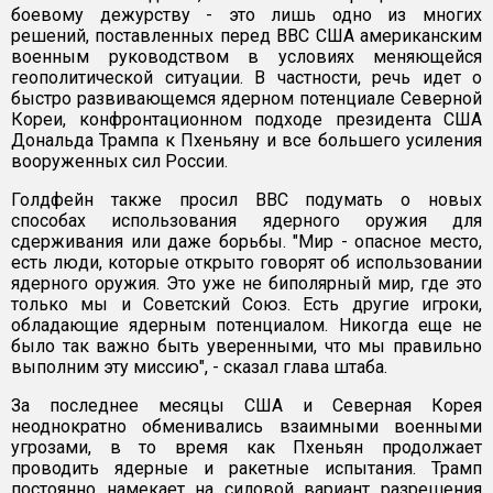
боевому дежурству - это лишь одно из многих
решений, поставленных перед ВВС США американским
военным руководством в условиях меняющейся
геополитической ситуации. В частности, речь идет о
быстро развивающемся ядерном потенциале Северной
Кореи, конфронтационном подходе президента США
Дональда Трампа к Пхеньяну и все большего усиления
вооруженных сил России.
Голдфейн также просил ВВС подумать о новых
способах использования ядерного оружия для
сдерживания или даже борьбы. "Мир - опасное место,
есть люди, которые открыто говорят об использовании
ядерного оружия. Это уже не биполярный мир, где это
только мы и Советский Союз. Есть другие игроки,
обладающие ядерным потенциалом. Никогда еще не
было так важно быть уверенными, что мы правильно
выполним эту миссию", - сказал глава штаба.
За последнее месяцы США и Северная Корея
неоднократно обменивались взаимными военными
угрозами, в то время как Пхеньян продолжает
проводить ядерные и ракетные испытания. Трамп
постоянно намекает на силовой вариант разрешения