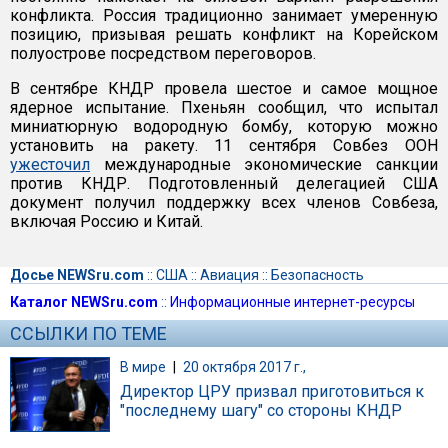
конфликта. Россия традиционно занимает умеренную
позицию, призывая решать конфликт на Корейском
полуострове посредством переговоров.
В сентябре КНДР провела шестое и самое мощное
ядерное испытание. Пхеньян сообщил, что испытал
миниатюрную водородную бомбу, которую можно
установить на ракету. 11 сентября Совбез ООН
ужесточил
международные экономические санкции
против КНДР. Подготовленный делегацией США
документ получил поддержку всех членов Совбеза,
включая Россию и Китай.
Досье NEWSru.com
::
США
::
Авиация
::
Безопасность
Каталог NEWSru.com
::
Информационные интернет-ресурсы
ССЫЛКИ ПО ТЕМЕ
В мире
|
20 октября 2017 г.,
Директор ЦРУ призвал приготовиться к
"последнему шагу" со стороны КНДР