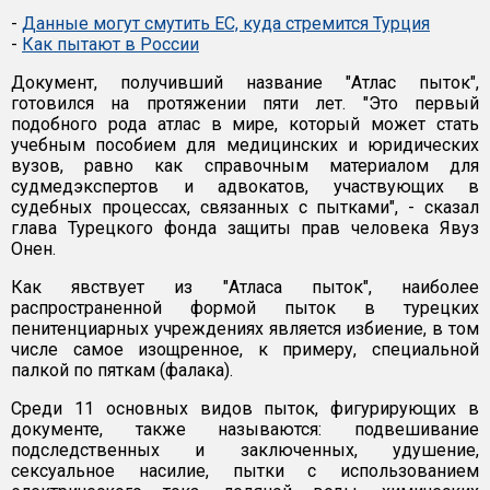
-
Данные могут смутить ЕС, куда стремится Турция
-
Как пытают в России
Документ, получивший название "Атлас пыток",
готовился на протяжении пяти лет. "Это первый
подобного рода атлас в мире, который может стать
учебным пособием для медицинских и юридических
вузов, равно как справочным материалом для
судмедэкспертов и адвокатов, участвующих в
судебных процессах, связанных с пытками", - сказал
глава Турецкого фонда защиты прав человека Явуз
Онен.
Как явствует из "Атласа пыток", наиболее
распространенной формой пыток в турецких
пенитенциарных учреждениях является избиение, в том
числе самое изощренное, к примеру, специальной
палкой по пяткам (фалака).
Среди 11 основных видов пыток, фигурирующих в
документе, также называются: подвешивание
подследственных и заключенных, удушение,
сексуальное насилие, пытки с использованием