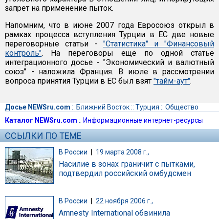
запрет на применение пыток.
Напомним, что в июне 2007 года Евросоюз открыл в
рамках процесса вступления Турции в ЕС две новые
переговорные статьи -
"Статистика" и "Финансовый
контроль"
. На переговоры еще по одной статье
интеграционного досье - "Экономический и валютный
союз" - наложила Франция. В июле в рассмотрении
вопроса принятия Турции в ЕС был взят
"тайм-аут"
.
Досье NEWSru.com
::
Ближний Восток
::
Турция
::
Общество
Каталог NEWSru.com
::
Информационные интернет-ресурсы
ССЫЛКИ ПО ТЕМЕ
В России
|
19 марта 2008 г.,
Насилие в зонах граничит с пытками,
подтвердил российский омбудсмен
В России
|
22 ноября 2006 г.,
Amnesty International обвинила