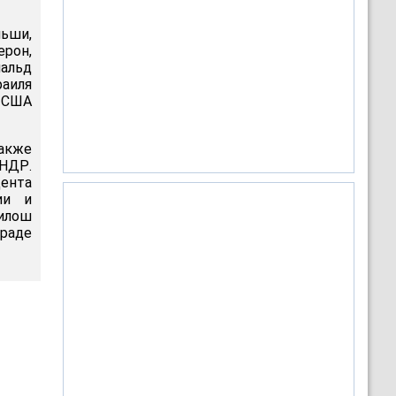
ьши,
рон,
нальд
раиля
ь США
акже
НДР.
дента
ии и
Милош
араде