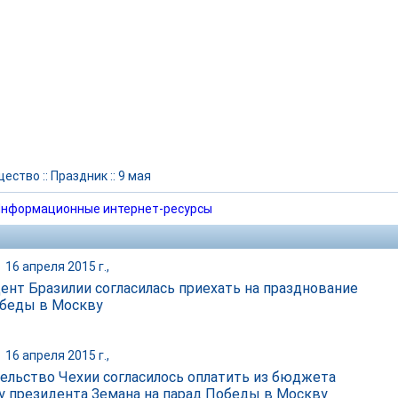
щество
::
Праздник
::
9 мая
нформационные интернет-ресурсы
|
16 апреля 2015 г.,
ент Бразилии согласилась приехать на празднование
беды в Москву
|
16 апреля 2015 г.,
ельство Чехии согласилось оплатить из бюджета
у президента Земана на парад Победы в Москву