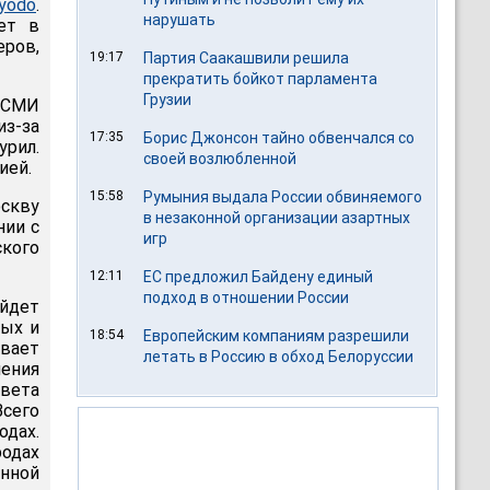
yodo
.
нарушать
ет в
ров,
19:17
Партия Саакашвили решила
прекратить бойкот парламента
Грузии
 СМИ
из-за
17:35
Борис Джонсон тайно обвенчался со
рил.
своей возлюбленной
ией.
15:58
Румыния выдала России обвиняемого
оскву
в незаконной организации азартных
нии с
игр
кого
12:11
ЕС предложил Байдену единый
подход в отношении России
йдет
ных и
18:54
Европейским компаниям разрешили
вает
летать в Россию в обход Белоруссии
ения
овета
сего
одах.
родах
енной