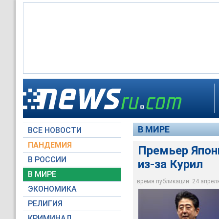
Решением не ехать
Абэ, вероятно, при
Премьер Японии Син
с Соединенными Шт
Курил. Российские 
В МИРЕ
ВСЕ НОВОСТИ
Global Look Press
Министерство обор
Russian Look
ПАНДЕМИЯ
Премьер Япони
В РОССИИ
из-за Курил
В МИРЕ
время публикации: 24 апреля 
ЭКОНОМИКА
РЕЛИГИЯ
КРИМИНАЛ