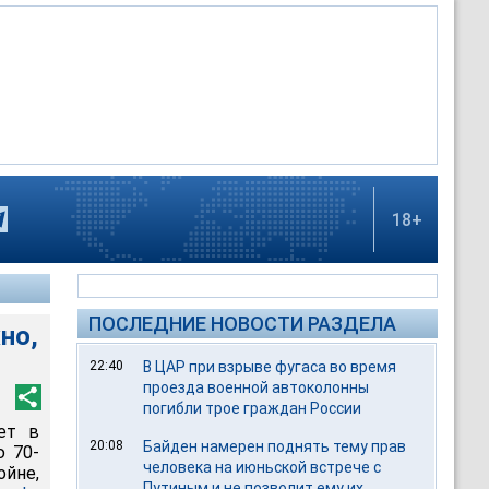
18+
ПОСЛЕДНИЕ НОВОСТИ РАЗДЕЛА
но,
22:40
В ЦАР при взрыве фугаса во время
проезда военной автоколонны
погибли трое граждан России
ет в
20:08
Байден намерен поднять тему прав
ю 70-
человека на июньской встрече с
йне,
Путиным и не позволит ему их