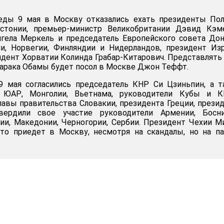
еды 9 мая в Москву отказались ехать президенты Пол
стонии, премьер-министр Великобритании Дэвид Кэме
нгела Меркель и председатель Европейского совета До
и, Норвегии, Финляндии и Нидерландов, президент Из
идент Хорватии Колинда Грабар-Китарович. Представлят
арака Обамы будет посол в Москве Джон Теффт.
 мая согласились председатель КНР Си Цзиньпин, а т
 ЮАР, Монголии, Вьетнама, руководители Кубы и К
лавы правительства Словакии, президента Греции, прези
вердили свое участие руководители Армении, Босн
ии, Македонии, Черногории, Сербии. Президент Чехии 
что приедет в Москву, несмотря на скандалы, но на п