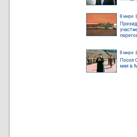
В мире
Презид
участи
перего
В мире
Посол 
мая в 