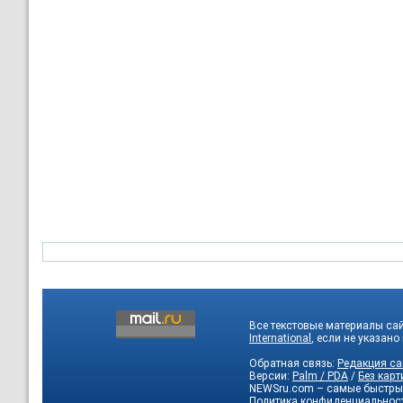
Все текстовые материалы са
International
, если не указано
Обратная связь:
Редакция са
Версии:
Palm / PDA
/
Без карт
NEWSru.com – самые быстры
Политика конфиденциальнос