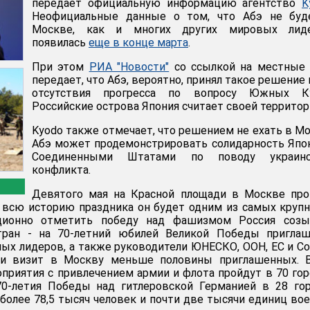
передает официальную информацию агентство
K
Неофициальные данные о том, что Абэ не буд
Москве, как и многих других мировых лиде
появилась
еще в конце марта
.
При этом
РИА "Новости"
со ссылкой на местные
передает, что Абэ, вероятно, принял такое решение 
отсутствия прогресса по вопросу Южных Ку
Российские острова Япония считает своей территор
Kyodo также отмечает, что решением не ехать в М
Абэ может продемонстрировать солидарность Япо
Соединенными Штатами по поводу украинс
конфликта.
Девятого мая на Красной площади в Москве про
 всю историю праздника он будет одним из самых круп
ционно отметить победу над фашизмом Россия созы
тран - на 70-летний юбилей Великой Победы приглаш
ных лидеров, а также руководители ЮНЕСКО, ООН, ЕС и С
ли визит в Москву меньше половины приглашенных. В
риятия с привлечением армии и флота пройдут в 70 гор
70-летия Победы над гитлеровской Германией в 28 го
более 78,5 тысяч человек и почти две тысячи единиц во