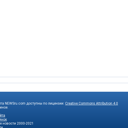
йта NEWSru.com доступны по лицензии:
Creative Commons Attribution 4.0
 иное.
йта
инок
е новости
2000-2021
ти