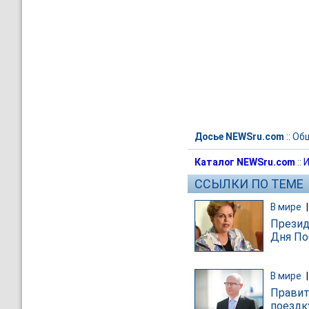
Досье NEWSru.com
::
Об
Каталог NEWSru.com
::
И
ССЫЛКИ ПО ТЕМЕ
В мире
Презид
Дня По
В мире
Правит
поездк