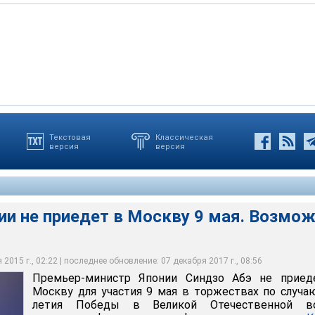
Текстовая
Классическая
версия
версия
 в Москву Абэ может продемонстрировать солидарность Японии
нял такое решение из-за отсутствия прогресса по вопросу Южных
дзо Абэ не приедет в Москву 9 мая. Возможно, из-за Курил
атами по поводу украинского конфликта
острова Япония считает своей территорией
оны Украины
и не приедет в Москву 9 мая. Возмож
2015 г., 02:22 | последнее обновление: 07 декабря 2017 г., 08:56
Премьер-министр Японии Синдзо Абэ не приед
Москву для участия 9 мая в торжествах по случа
летия Победы в Великой Отечественной во