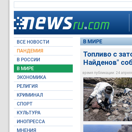
В МИРЕ
ВСЕ НОВОСТИ
ПАНДЕМИЯ
Топливо с зат
В РОССИИ
Найденов" со
Пожар на "Олеге На
Топливо с затонувш
порту Лас-Пальмас 
На сегодняшний ден
В МИРЕ
канарских пляжах
огонь власти испан
килограммов углев
время публикации: 24 апреля 
ЭКОНОМИКА
Reuters
Reuters
Reuters
РЕЛИГИЯ
КРИМИНАЛ
СПОРТ
КУЛЬТУРА
ИНОПРЕССА
МНЕНИЯ