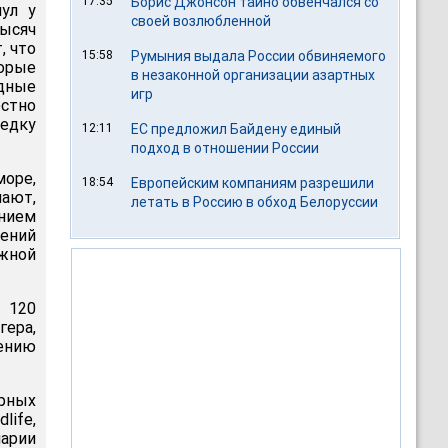
17:35
Борис Джонсон тайно обвенчался со
нул у
своей возлюбленной
тысяч
, что
15:58
Румыния выдала России обвиняемого
орые
в незаконной организации азартных
адные
игр
естно
ведку
12:11
ЕС предложил Байдену единый
подход в отношении России
оре,
18:54
Европейским компаниям разрешили
чают,
летать в Россию в обход Белоруссии
ением
нений
ежной
 120
гера,
нению
рных
ife,
арии