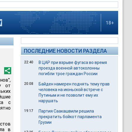
18+
ПОСЛЕДНИЕ НОВОСТИ РАЗДЕЛА
22:40
В ЦАР при взрыве фугаса во время
проезда военной автоколонны
погибли трое граждан России
ов",
20:08
Байден намерен поднять тему прав
у от
человека на июньской встрече с
льких
Путиным и не позволит ему их
айшие
нарушать
ка с
ятно
19:17
Партия Саакашвили решила
прекратить бойкот парламента
Грузии
стов
ла в