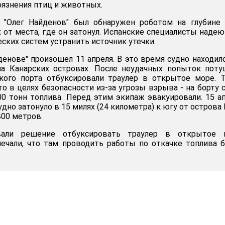
рязнения птиц и животных.
я, "Олег Найденов" был обнаружен роботом на глубине
 от места, где он затонул. Испанские специалисты надею
ких систем устранить источник утечки.
денове" произошел 11 апреля. В это время судно находил
на Канарских островах. После неудачных попыток пот
ского порта отбуксировали траулер в открытое море. 
о в целях безопасности из-за угрозы взрыва - на борту 
00 тонн топлива. Перед этим экипаж эвакуировали. 15 а
удно затонуло в 15 милях (24 километра) к югу от острова 
400 метров.
вали решение отбуксировать траулер в открытое 
ечали, что там проводить работы по откачке топлива 