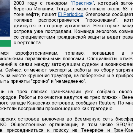
2003 году с танкером
"Престиж"
, который зато
берегов Испании. Тогда в море попало около 63 
тонн нефти, пишет
El Periodico
. Greenpeace сообщает
топливо распространяется "прожилками", кот
движутся в сторону архипелага. Некоторые зап
острова уже пострадали. Команда экологов совм
со специалистами гражданской защиты ведет раз
с вертолета.
ся аэрофотоснимкам, топливо, попавшее в м
есколькими параллельными полосами. Специалисты отме
мнений в связи между затонувшим судном и возникнов
ы. Сейчас, отмечают эксперты, работы по сбору загряз
ь на месте крушения траулера, на побережье и в прибр
ть приняты "срочно" и "немедленно".
нь на трех пляжах Гран-Канарии уже собрано около
родов. Работы по очистке ведутся на трех пляжах - Вене
 юго-западе Канарских островов, сообщает Reuters. По м
 жители восприняли произошедшее как трагедию.
нарских островов включена во Всемирную сеть биосфе
О. Общественные организации, в том числе SEO/Birdl
ев присоединиться к поиску на Тенерифе и Гран-Кан