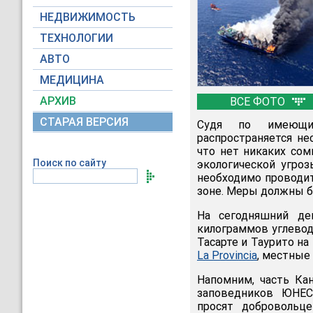
НЕДВИЖИМОСТЬ
ТЕХНОЛОГИИ
АВТО
МЕДИЦИНА
АРХИВ
ВСЕ ФОТО
СТАРАЯ ВЕРСИЯ
Судя по имеющим
распространяется н
что нет никаких со
Поиск по сайту
экологической угроз
необходимо проводит
зоне. Меры должны бы
На сегодняшний де
килограммов углеводо
Тасарте и Таурито на
La Provincia
, местные
Напомним, часть Ка
заповедников ЮНЕСК
просят добровольц