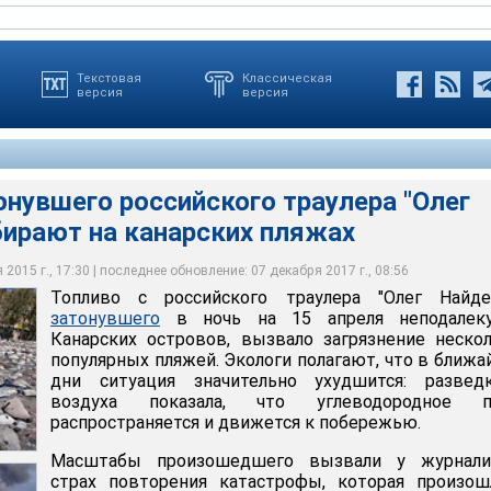
Текстовая
Классическая
версия
версия
онувшего российского траулера "Олег
бирают на канарских пляжах
йденове" произошел 11 апреля. В это время судно находилось в
его российского траулера "Олег Найденов" собирают на
на Канарских островах. После неудачных попыток потушить
ь на трех пляжах Гран-Канарии уже собрано около 120
ского порта отбуксировали траулер в открытое море
одородов
2015 г., 17:30 | последнее обновление: 07 декабря 2017 г., 08:56
Топливо с российского траулера "Олег Найден
затонувшего
в ночь на 15 апреля неподалек
Канарских островов, вызвало загрязнение неско
популярных пляжей. Экологи полагают, что в ближ
дни ситуация значительно ухудшится: развед
воздуха показала, что углеводородное п
распространяется и движется к побережью.
Масштабы произошедшего вызвали у журнали
страх повторения катастрофы, которая произош