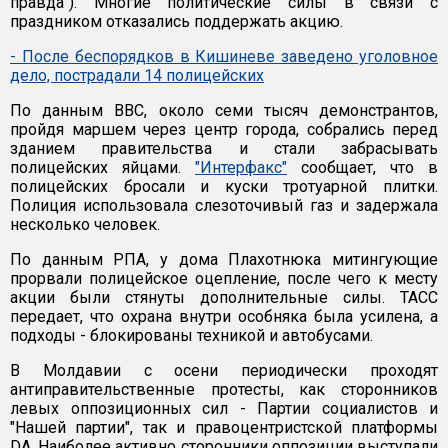
правда"). Многие политические силы в связи с
праздником отказались поддержать акцию.
- После беспорядков в Кишиневе заведено уголовное
дело, пострадали 14 полицейских
По данным ВВС, около семи тысяч демонстрантов,
пройдя маршем через центр города, собрались перед
зданием правительства и стали забрасывать
полицейских яйцами.
"Интерфакс"
сообщает, что в
полицейских бросали и куски тротуарной плитки.
Полиция использовала слезоточивый газ и задержала
несколько человек.
По данным РПА, у дома Плахотнюка митингующие
прорвали полицейское оцепление, после чего к месту
акции были стянуты дополнительные силы. ТАСС
передает, что охрана внутри особняка была усилена, а
подходы - блокированы техникой и автобусами.
В Молдавии с осени периодически проходят
антиправительственные протесты, как сторонников
левых оппозиционных сил - Партии социалистов и
"Нашей партии", так и правоцентристской платформы
DA. Наиболее активно сторонники оппозиции выступали