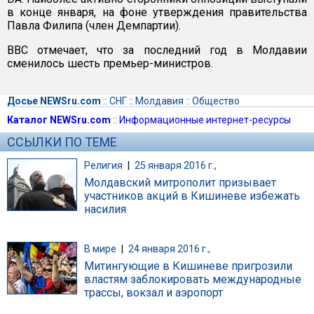
в конце января, на фоне утверждения правительства
Павла Филипа (член Демпартии).
ВВС отмечает, что за последний год в Молдавии
сменилось шесть премьер-министров.
Досье NEWSru.com
::
СНГ
::
Молдавия
::
Общество
Каталог NEWSru.com
::
Информационные интернет-ресурсы
ССЫЛКИ ПО ТЕМЕ
Религия
|
25 января 2016 г.,
Молдавский митрополит призывает
участников акций в Кишиневе избежать
насилия
В мире
|
24 января 2016 г.,
Митингующие в Кишиневе пригрозили
властям заблокировать международные
трассы, вокзал и аэропорт