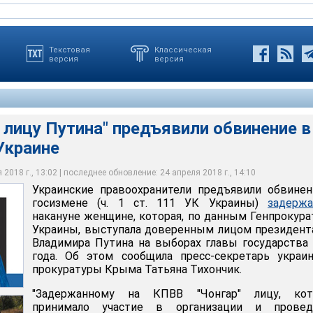
Текстовая
Классическая
версия
версия
лицу Путина" предъявили обвинение в
Украине
речь идет о руководителе крымского отделения российского
илось в понедельник на контрольном пункте въезда-выезда
жения "Волонтеры Победы" Елене Одновол
ерсонской области
2018 г., 13:02 | последнее обновление: 24 апреля 2018 г., 14:10
Украинские правоохранители предъявили обвине
с Ветров
госизмене (ч. 1 ст. 111 УК Украины)
задержа
накануне женщине, которая, по данным Генпрокур
Украины, выступала доверенным лицом президен
Владимира Путина на выборах главы государства
года. Об этом сообщила пресс-секретарь украи
прокуратуры Крыма Татьяна Тихончик.
"Задержанному на КПВВ "Чонгар" лицу, кот
принимало участие в организации и провед