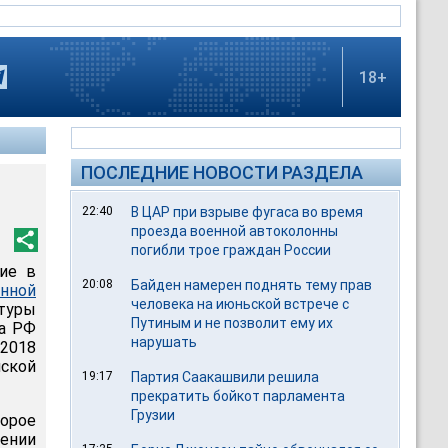
18+
ПОСЛЕДНИЕ НОВОСТИ РАЗДЕЛА
22:40
В ЦАР при взрыве фугаса во время
проезда военной автоколонны
погибли трое граждан России
ние в
20:08
Байден намерен поднять тему прав
нной
человека на июньской встрече с
атуры
Путиным и не позволит ему их
та РФ
нарушать
 2018
нской
19:17
Партия Саакашвили решила
прекратить бойкот парламента
Грузии
орое
ении