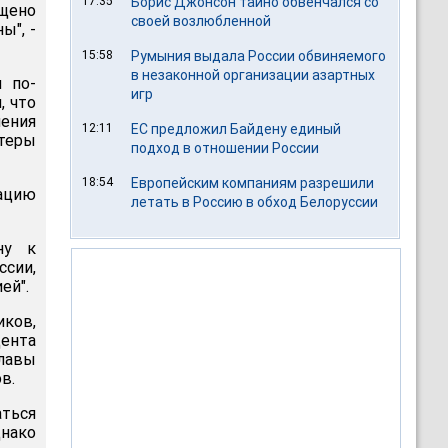
17:35
Борис Джонсон тайно обвенчался со
бщено
своей возлюбленной
ы", -
15:58
Румыния выдала России обвиняемого
в незаконной организации азартных
 по-
игр
, что
ения
12:11
ЕС предложил Байдену единый
теры
подход в отношении России
18:54
Европейским компаниям разрешили
ацию
летать в Россию в обход Белоруссии
ну к
ссии,
ей".
иков,
ента
главы
в.
ться
днако