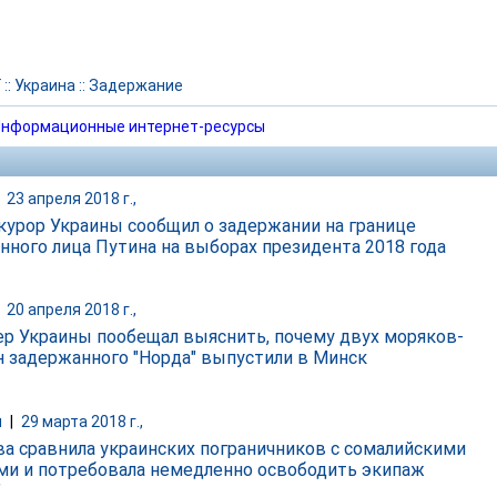
Г
::
Украина
::
Задержание
нформационные интернет-ресурсы
|
23 апреля 2018 г.,
курор Украины сообщил о задержании на границе
нного лица Путина на выборах президента 2018 года
|
20 апреля 2018 г.,
р Украины пообещал выяснить, почему двух моряков-
н задержанного "Норда" выпустили в Минск
и
|
29 марта 2018 г.,
ва сравнила украинских пограничников с сомалийскими
ми и потребовала немедленно освободить экипаж
"