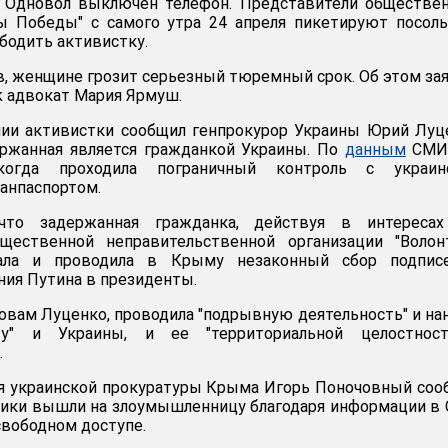
у Одновол выключен телефон. Представители обществе
ы Победы" с самого утра 24 апреля пикетируют посол
бодить активистку.
, женщине грозит серьезный тюремный срок. Об этом за
k адвокат Мария Ярмуш.
нии активистки сообщил генпрокурор Украины Юрий Луц
ержанная является гражданкой Украины. По
данным
СМИ,
когда проходила пограничный контроль с украин
анпаспортом.
что задержанная гражданка, действуя в интереса
щественной неправительственной организации "Волон
вала и проводила в Крыму незаконный сбор подпис
ия Путина в президенты.
ловам Луценко, проводила "подрывную деятельность" и на
ту" и Украины, и ее "территориальной целостнос
.
я украинской прокуратуры Крыма Игорь Поночовный соо
вики вышли на злоумышленницу благодаря информации в
свободном доступе.