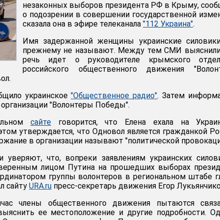
незаконных выборов президента РФ в Крыму, соо
о подозрении в совершении государственной измен
сказала она в эфире телеканала
"112 Украина"
.
Имя задержанной женщины украинские силовики
прежнему не называют. Между тем СМИ выяснили
речь идет о руководителе крымского отдел
российского общественного движения "Волон
ол.
общило украинское
"Общественное радио"
. Затем информ
 организации "Волонтеры Победы".
альном
сайте
говорится, что Елена ехала на Украи
этом утверждается, что Одновол является гражданкой Ро
ержание в организации называют "политической провокаци
и уверяют, что, вопреки заявлениям украинских силов
веренным лицом Путина на прошедших выборах презид
ординатором группы волонтеров в региональном штабе 
ал сайту
URA.ru
пресс-секретарь движения Егор Лукьянчико
йчас члены общественного движения пытаются связа
выяснить ее местоположение и другие подробности. О