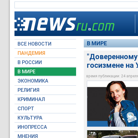
В МИРЕ
ВСЕ НОВОСТИ
ПАНДЕМИЯ
"Доверенному 
В РОССИИ
госизмене на 
СМИ выяснили, что 
Задержание провод
В МИРЕ
общественного дви
(КПВВ) "Чонгар" в Х
время публикации: 24 апреля 
ЭКОНОМИКА
Волонтеров Победы
©РИА Новости / Мак
РЕЛИГИЯ
КРИМИНАЛ
СПОРТ
КУЛЬТУРА
ИНОПРЕССА
МНЕНИЯ