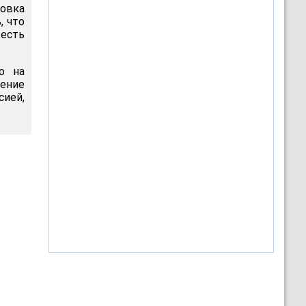
товка
, что
 есть
о на
ение
сией,