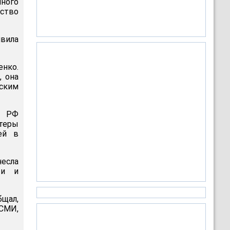
нного
ьство
явила
енко.
 она
ским
х РФ
теры
ей в
несла
ти и
бщал,
 СМИ,