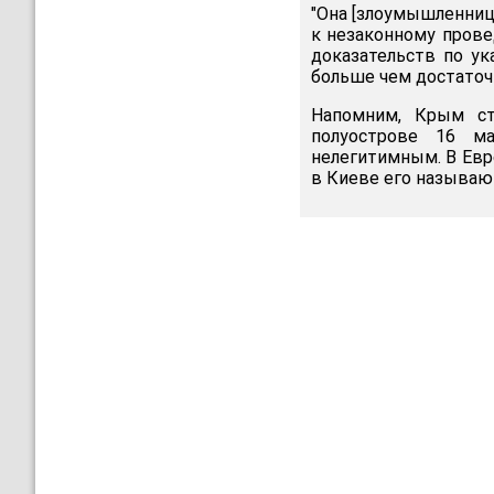
"Она [злоумышленница
к незаконному прове
доказательств по ук
больше чем достаточн
Напомним, Крым ст
полуострове 16 м
нелегитимным. В Евр
в Киеве его называю