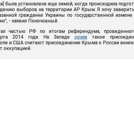
] была установлена ​​еще зимой, когда происходила подго
дению выборов на территории АР Крым. Я хочу заверить
азанной гражданке Украины по государственной измене
о", - заявил Поночовный.
ал частью РФ по итогам референдума, проведенног
арта 2014 года. На Западе
сочли
такое присоедин
опе и США считают присоединение Крыма к России аннек
т оккупацией.