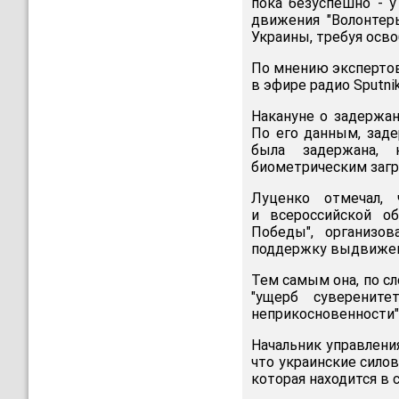
пока безуспешно - 
движения "Волонтер
Украины, требуя осво
По мнению экспертов
в эфире радио Sputni
Накануне о задержа
По его данным, зад
была задержана, 
биометрическим загр
Луценко отмечал, 
и всероссийской об
Победы", организо
поддержку выдвижен
Тем самым она, по с
"ущерб суверените
неприкосновенности"
Начальник управлени
что украинские сило
которая находится в 