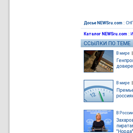
Досье NEWSru.com
::
СН
Каталог NEWSru.com
::
И
ССЫЛКИ ПО ТЕМЕ
В мире
Генпро
довере
В мире
Премье
россия
В Росси
Захаро
пирата
"Норда