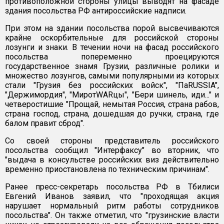
противоположной стороны улицы выводят на фасаде
здания посольства РФ антироссийские надписи.
При этом на здании посольства порой высвечиваются
крайне оскорбительные для российской стороны
лозунги и знаки. В течении ночи на фасад российского
посольства попеременно проецируются
государственное знамя Грузии, различные ролики и
множество лозунгов, самыми популярными из которых
стали "Грузия без российских войск", "ПаRUSSIA",
"Держимордия", "МиротWARцы", "Бери шинель, иди..." и
четверостишие "Прощай, немытая Россия, cтрана рабов,
страна господ, cтрана, дошедшая до ручки, cтрана, где
балом правит сброд".
Со своей стороны представитель российского
посольства сообщил "Интерфаксу" во вторник, что
"выдача в консульстве российских виз действительно
временно приостановлена по техническим причинам".
Ранее пресс-секретарь посольства РФ в Тбилиси
Евгений Иванов заявил, что "проходящая акция
нарушает нормальный ритм работы сотрудников
посольства". Он также отметил, что "грузинские власти