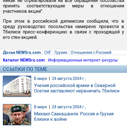
никак не отреагировали на все обращения посольства
принять соответствующие меры в отношении
участников акции".
При этом в российской дипмиссии сообщили, что в
среду руководство посольства намерено провести в
Тбилиси пресс-конференцию в связи с проходящей у
его стен акцией.
Досье NEWSru.com
::
СНГ
::
Грузия
::
Отношения с Россией
Каталог NEWSru.com
::
Информационные интернет-ресурсы
ССЫЛКИ ПО ТЕМЕ
В мире
|
24 августа 2004 г.,
Учения российской армии в Северной
Осетии заставляют нервничать Тбилиси
В мире
|
24 августа 2004 г.,
Михаил Саакашвили: Россия и Грузия
близки к войне