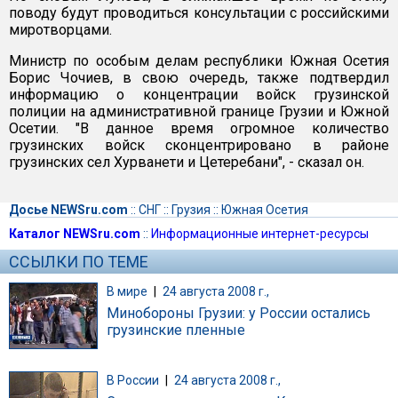
поводу будут проводиться консультации с российскими
миротворцами.
Министр по особым делам республики Южная Осетия
Борис Чочиев, в свою очередь, также подтвердил
информацию о концентрации войск грузинской
полиции на административной границе Грузии и Южной
Осетии. "В данное время огромное количество
грузинских войск сконцентрировано в районе
грузинских сел Хурванети и Цетеребани", - сказал он.
Досье NEWSru.com
::
СНГ
::
Грузия
::
Южная Осетия
Каталог NEWSru.com
::
Информационные интернет-ресурсы
ССЫЛКИ ПО ТЕМЕ
В мире
|
24 августа 2008 г.,
Минобороны Грузии: у России остались
грузинские пленные
В России
|
24 августа 2008 г.,