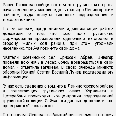
Ранее Гаглоева сообщила о том, что грузинская сторона
начала военное усиление вдоль границ с Ленингорским
районом, куда стянуты военные подразделения и
тяжелая техника.
По ее словам, представители администрации района
доложили о том, что всю ночь грузинские
формирования производили одиночные выстрелы в
сторону жилых сел района, при этом угрожали
населению, требуя покинуть свои дома.
"Жители осетинских сел Орчосан, Абрев, Цинагар
провели всю ночь в лесах, боясь возвращаться в свои
дома", - отметила Гаглоева. В свою очередь министр
обороны Южной Осетии Василий Лунев подтвердил эту
информацию.
"У нас есть сведения о том, что в Лениногорском районе
в прилегающих грузинских селах Хурванети и
Цетеребани происходит концентрация подразделений
грузинской полиции. Сейчас эти данные дополнительно
проверяются", - сказал он.
По словам Лунева, в ближайшее время по этому