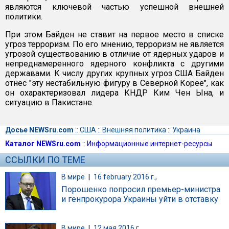
являются ключевой частью успешной внешней
политики.
При этом Байден не ставит на первое место в списке
угроз терроризм. По его мнению, терроризм не является
угрозой существованию в отличие от ядерных ударов и
непреднамеренного ядерного конфликта с другими
державами. К числу других крупных угроз США Байден
отнес "эту нестабильную фигуру в Северной Корее", как
он охарактеризовал лидера КНДР Ким Чен Ына, и
ситуацию в Пакистане.
Досье NEWSru.com
::
США
::
Внешняя политика
::
Украина
Каталог NEWSru.com
::
Информационные интернет-ресурсы
ССЫЛКИ ПО ТЕМЕ
В мире
|
16 february 2016 г.,
Порошенко попросил премьер-министра
и генпрокурора Украины уйти в отставку
В мире
|
12 мая 2016 г.,