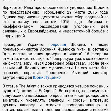
Верховная Рада проголосовала за увольнение Шокина
по представлению Порошенко 29 марта 2016 года.
Однако украинские депутаты начали сбор подписей за
его отставку еще летом 2015 года, обвиняя в
неэффективном расследовании уголовных дел,
связанных с Евромайданом, и недостаточной борьбе с
коррупцией.
Президент Украины
попросил
Шокина, а также
премьер-министра Арсения Яценюка уйти в отставку
"для восстановления доверия к власти" 16 февраля,
отметив, в частности, что "Генпрокуратура, к сожалению,
не смогла заручиться доверием общества". После этих
заявлений Шокин ушел с должности. На его место был
назначен соратник Порошенко бывший министр
внутренних дел
Юрий Луценко
.
В статье The Atlantic также приводятся четыре основных
пункта "доктрины Байдена". Во-первых, не применять
силу, если ее невозможно просчитать и контролировать,
во-вторых, укреплять альянсы и союзы; в-третьих,
думать наперед и отвечать пропорционально; в-
четвертых, личные отношения с союзниками и врагами