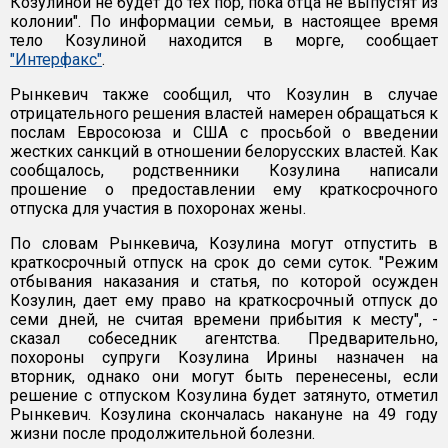
Козулиной не будет до тех пор, пока отца не выпустят из
колонии". По информации семьи, в настоящее время
тело Козулиной находится в морге, сообщает
"Интерфакс"
.
Рынкевич также сообщил, что Козулин в случае
отрицательного решения властей намерен обращаться к
послам Евросоюза и США с просьбой о введении
жестких санкций в отношении белорусских властей. Как
сообщалось, родственники Козулина написали
прошение о предоставлении ему краткосрочного
отпуска для участия в похоронах жены.
По словам Рынкевича, Козулина могут отпустить в
краткосрочный отпуск на срок до семи суток. "Режим
отбывания наказания и статья, по которой осужден
Козулин, дает ему право на краткосрочный отпуск до
семи дней, не считая времени прибытия к месту", -
сказал собеседник агентства. Предварительно,
похороны супруги Козулина Ирины назначен на
вторник, однако они могут быть перенесены, если
решение с отпуском Козулина будет затянуто, отметил
Рынкевич. Козулина скончалась накануне на 49 году
жизни после продолжительной болезни.