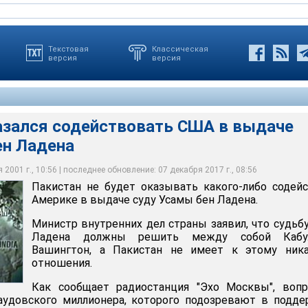
Текстовая
Классическая
версия
версия
азался содействовать США в выдаче
ен Ладена
 содействовать США в выдаче суду Усамы бен Ладена
2001 г., 10:56 | последнее обновление: 07 декабря 2017 г., 08:56
Пакистан не будет оказывать какого-либо содей
Америке в выдаче суду Усамы бен Ладена.
Министр внутренних дел страны заявил, что судьб
Ладена должны решить между собой Каб
Вашингтон, а Пакистан не имеет к этому ника
отношения.
Как сообщает радиостанция "Эхо Москвы", вопр
аудовского миллионера, которого подозревают в подд