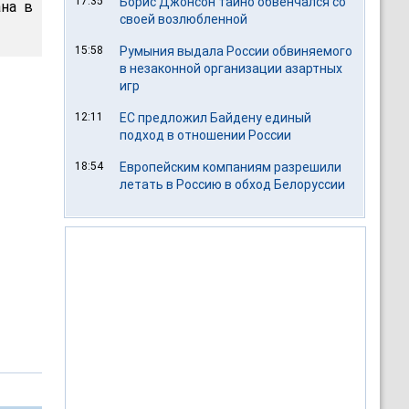
17:35
Борис Джонсон тайно обвенчался со
на в
своей возлюбленной
15:58
Румыния выдала России обвиняемого
в незаконной организации азартных
игр
12:11
ЕС предложил Байдену единый
подход в отношении России
18:54
Европейским компаниям разрешили
летать в Россию в обход Белоруссии