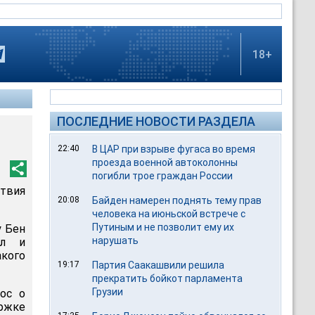
18+
ПОСЛЕДНИЕ НОВОСТИ РАЗДЕЛА
22:40
В ЦАР при взрыве фугаса во время
проезда военной автоколонны
погибли трое граждан России
ствия
20:08
Байден намерен поднять тему прав
человека на июньской встрече с
Путиным и не позволит ему их
у Бен
нарушать
ул и
кого
19:17
Партия Саакашвили решила
прекратить бойкот парламента
Грузии
ос о
ержке