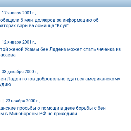
|
17 января 2001 г.,
обещали 5 млн. долларов за информацию об
заторах взрыва эсминца "Коул"
|
12 января 2001 г.,
той женой Усамы бен Ладена может стать чеченка из
Басаева
|
08 декабря 2000 г.,
бен Ладен готов добровольно cдатьcя американскому
судию
и
|
23 ноября 2000 г.,
анские просьбы о помощи в деле борьбы с бен
м в Минобороны РФ не приходили