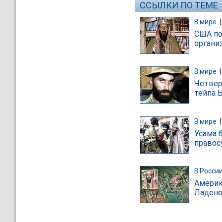
ССЫЛКИ ПО ТЕМЕ
В мире
США по
органи
В мире
Четвер
тейпа 
В мире
Усама 
право
В Росси
Америк
Ладено