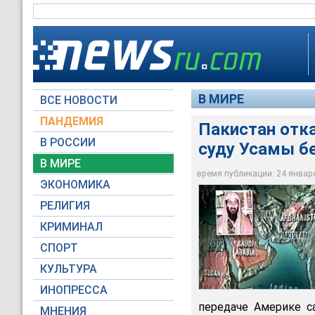
В МИРЕ
ВСЕ НОВОСТИ
ПАНДЕМИЯ
Пакистан отк
В РОССИИ
суду Усамы б
В МИРЕ
Пакистан отказался
время публикации: 24 января 
ЭКОНОМИКА
Архив НТВ
РЕЛИГИЯ
КРИМИНАЛ
СПОРТ
КУЛЬТУРА
ИНОПРЕССА
передаче Америке с
МНЕНИЯ