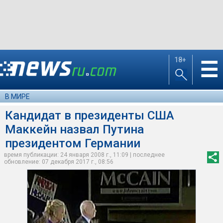
18+
☰
В МИРЕ
Кандидат в президенты США
Маккейн назвал Путина
президентом Германии
время публикации: 24 января 2008 г., 11:09 | последнее
обновление: 07 декабря 2017 г., 08:56