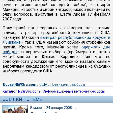
речь в стиле старой холодной войны", - говорит
Маккейн, известный своей антироссийской позицией по
ряду вопросов, выступая в штате Айова 17 февраля
2007 года.
Популярной эта февральская оговорка стала только
сейчас, в разгар предвыборной кампании в США.
Накануне Маккейн
выиграл республиканские кокусы в
Луизиане
- так в США называют собрания сторонников
партии. Кроме того, Маккейн успел
одержать две
победы
на первичных выборах (праймериз) в штатах
Нью-Гэмпшир и Южная Каролина. Так что по
совокупности достижений его можно назвать самым
вероятным кандидатом от республиканцев на будущих
выборах президента США.
Досье NEWSru.com
::
США
::
Президент
::
Выборы
Каталог NEWSru.com
::
Информационные интернет-ресурсы
ССЫЛКИ ПО ТЕМЕ
В мире
|
24 января 2008 г.,