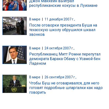
Джон Маккейн выиграл
республиканские кокусы в Луизиане
В мире
|
11 декабря 2007 г.,
После оговорки президента Буша на
техасскую школу обрушился шквал
звонков
В мире
|
24 октября 2007 г.,
Республиканец Митт Ромни перепутал
демократа Барака Обаму с Усамой бен
Ладеном
В мире
|
26 сентября 2007 г.,
Чтобы Буш не оговаривался, для него
готовят подробные шпаргалки как надо
говорить