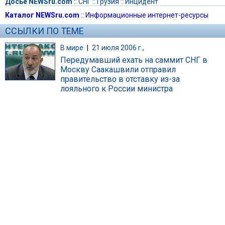
Досье NEWSru.com
::
СНГ
::
Грузия
::
Инцидент
Каталог NEWSru.com
::
Информационные интернет-ресурсы
ССЫЛКИ ПО ТЕМЕ
В мире
|
21 июля 2006 г.,
Передумавший ехать на саммит СНГ в
Москву Саакашвили отправил
правительство в отставку из-за
лояльного к России министра