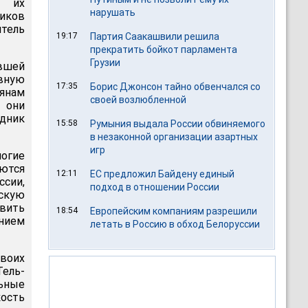
 их
нарушать
виков
тель
19:17
Партия Саакашвили решила
прекратить бойкот парламента
Грузии
евшей
ную
17:35
Борис Джонсон тайно обвенчался со
иянам
своей возлюбленной
 они
едник
15:58
Румыния выдала России обвиняемого
в незаконной организации азартных
игр
ногие
ются
12:11
ЕС предложил Байдену единый
ссии,
подход в отношении России
скую
авить
18:54
Европейским компаниям разрешили
ением
летать в Россию в обход Белоруссии
своих
Тель-
ьные
ость