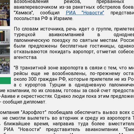
возобновления рейсов, прерванных
авиаперевозчиком из-за ракетных обстрелов бое
"Хамаса", сообщил
РИА "Новости"
представи
посольства РФ в Израиле.
По словам источника, речь идет о группе, прилет
турецкой авиакомпанией в одноднев
паломническую поездку по святым местам. Росс
были предложены бесплатные гостиницы, однако
отказываются покидать аэропорт, отметил собес
агентства.
"В транзитной зоне аэропорта в связи с тем, что м
рейсы еще не возобновлены, по-прежнему оста
около 300 граждан РФ, которые прилетели не из Ро
а с курортов Турции в однодневную паломниче
ие компании, по их словам, готовы за свой счет предост
-Авиве и окрестностях. Однако люди пока этим предлож
 - сообщил дипломат.
омпания "Аэрофлот" пообещала обеспечить вывоз всех 
 не смогли вылететь во вторник и среду из аэропорта 
в ближайшее время, направив туда более вместител
 РИА "Новости" представитель авиакомпании. "Емк