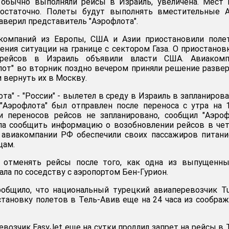
 обычно выполняли рейсы в Израиль, увеличена. Мест
остаточно. Полеты будут выполнять вместительные Ai
 заверил представитель "Аэрофлота".
компаний из Европы, США и Азии приостановили поле
ения ситуации на границе с сектором Газа. О приостанов
рейсов в Израиль объявили власти США. Авиакомп
флот" во вторник поздно вечером приняли решение разве
 вернуть их в Москву.
ота" - "России" - вылетел в среду в Израиль в запланиров
"Аэрофлота" был отправлен после переноса с утра на 1
 переносов рейсов не запланировано, сообщил "Аэроф
ала сообщить информацию о возобновлении рейсов в че
 авиакомпании РФ обеспечили своих пассажиров питан
цам.
 отменять рейсы после того, как одна из выпущенны
пала по соседству с аэропортом Бен-Гурион.
ообщило, что национальный турецкий авиаперевозчик Tu
остановку полетов в Тель-Авив еще на 24 часа из сообра
озчик EasyJet еще на сутки продлил запрет на рейсы в 