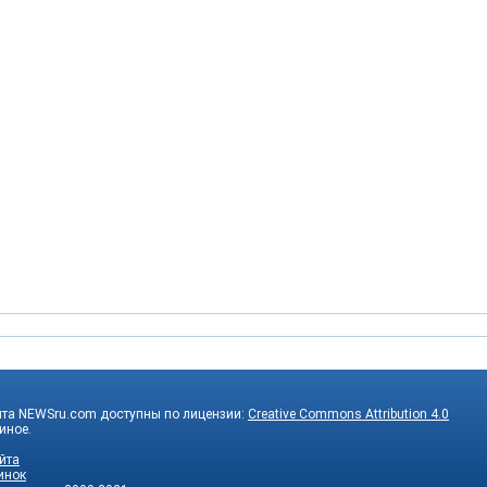
йта NEWSru.com доступны по лицензии:
Creative Commons Attribution 4.0
 иное.
йта
инок