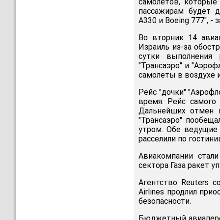
самолетов, которые
пассажирам будет д
A330 и Boeing 777", -
Во вторник 14 авиа
Израиль из-за обостр
сутки выполнения 
"Трансаэро" и "Аэро
самолеты в воздухе и
Рейс "дочки" "Аэрофл
время. Рейс самого 
Дальнейших отмен и
"Трансаэро" пообещ
утром. Обе ведущие
расселили по гостини
Авиакомпании стали
сектора Газа ракет у
Агентство Reuters с
Airlines продлил при
безопасности.
Бюджетный авиаперев