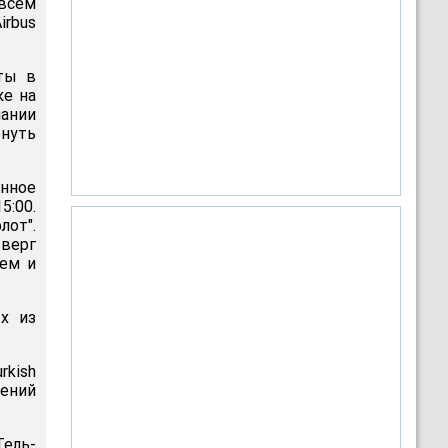
 всем
rbus
ты в
ке на
ании
рнуть
анное
5:00.
лот".
тверг
ием и
х из
rkish
жений
Тель-