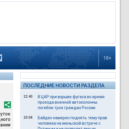
18+
ПОСЛЕДНИЕ НОВОСТИ РАЗДЕЛА
22:40
В ЦАР при взрыве фугаса во время
проезда военной автоколонны
погибли трое граждан России
суток
20:08
Байден намерен поднять тему прав
дного
человека на июньской встрече с
ании
Путиным и не позволит ему их