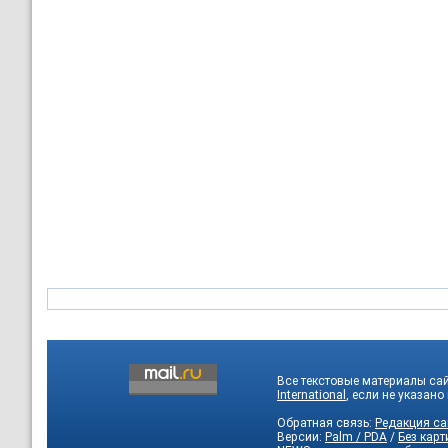
Все текстовые материалы са
International
, если не указано
Обратная связь:
Редакция са
Версии:
Palm / PDA
/
Без карт