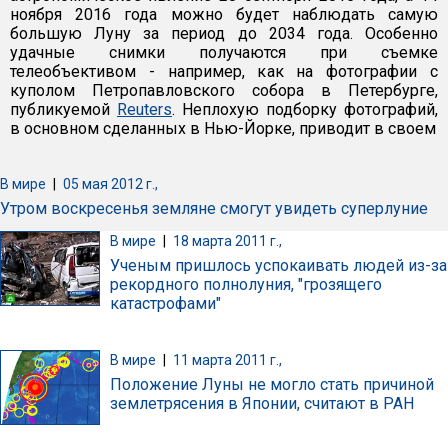
ноября 2016 года можно будет наблюдать самую
большую Луну за период до 2034 года. Особенно
удачные снимки получаются при съемке
телеобъективом - например, как на фотографии с
куполом Петропавловского собора в Петербурге,
публикуемой
Reuters
. Неплохую подборку фотографий,
в основном сделанных в Нью-Йорке, приводит в своем
В мире
|
05 мая 2012 г.,
Утром воскресенья земляне смогут увидеть суперлуние
В мире
|
18 марта 2011 г.,
Ученым пришлось успокаивать людей из-за
рекордного полнолуния, "грозящего
катастрофами"
В мире
|
11 марта 2011 г.,
Положение Луны не могло стать причиной
землетрясения в Японии, считают в РАН