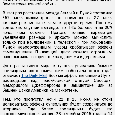
Земле точке лунной орбиты.
В этот раз расстояние между Землей и Луной составило
357 тысяч километров - это примерно на 27 тысяч
километров меньше, чем в другое время. Поэтому
зрительно спутник выглядел на 14% больше и на 30%
ярче, чем обычно. Правда, точные параметры
увеличения размера и яркости можно вычислить
только при наблюдении в телескоп - при любовании
Луной невооруженным глазом срабатывает эффект
самовнушения. Пылающий диск кажется огромным,
располагаясь на горизонте за зданиями и деревьями.
Фотографы всего мира в ту ночь упивались "самым
зрелищным астрономическим событием этого года",
отмечает
The Daily Mail
. Весьма эффектны снимки Луны,
взошедшей над нью-йоркской статуей Свободы,
мемориалом Джефферсона в Вашингтоне или за
башней Банка Америки на Манхэттене.
Тем, кто пропустил ночи 22 и 23 июня, не стоит
волноваться: эффект суперлуния будет сохраняться до
вторника. Еще более зрелищным будет это
астрономическое явление 28 сентября 2015 года, а 14