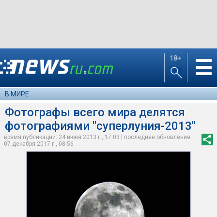
18+
☰
В МИРЕ
Фотографы всего мира делятся
фотографиями "суперлуния-2013"
время публикации: 24 июня 2013 г., 17:03 | последнее обновление:
07 декабря 2017 г., 08:56