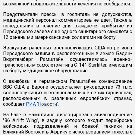
возможной продолжительности лечения не сообщается.
Представители прессы в госпиталь не допускаются,
медицинский персонал комментариев не дает. Также в
понедельник в течение дня ожидается прибытие из
Персидского залива еще одного санитарного самолета с
12 ранеными американскими солдатами на борту.
Эвакуация раненных военнослужащих США из региона
Персидского залива в расположенный в земле Баден-
Вюрттемберг Рамштайн осуществлялась военно-
транспортным самолетом типа С-141 Starlifter, имеющим
на борту медицинское оборудование.
С авиабазы в германском Рамштайне командование
ВВС США в Европе осуществляет руководство 73 тыс.
военнослужащих и вольнонаемных в своих гарнизонах,
расположенных в различных европейских странах,
сообщает
РИА 'Новости'
.
На базе в Рамштайне дислоцировано авиасоединение
"86 Airlift Wing", в задачу которого входит переброска
войсковых подразделений и боевой техники на
Ближний Восток и в Африку с использованием тяжелых