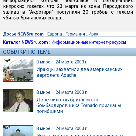
информацию, которая появилась в сегодняшних
кипрских газетах, что 23 марта из зоны Персидского
залива в "Акротири" поступили 20 гробов с телами
убитых британских солдат.
Досье NEWSru.com
::
Европа
::
Германия
::
Ирак
Каталог NEWSru.com
::
Информационные интернет-ресурсы
ССЫЛКИ ПО ТЕМЕ
В мире
|
24 марта 2003 г.,
Иракцы захватили два американских
вертолета Apache
В мире
|
24 марта 2003 г.,
Двое пилотов британского
бомбардировщика Tornado признаны
погибшими
В мире
|
24 марта 2003 г.,
Ирак захватил новых военнопленных