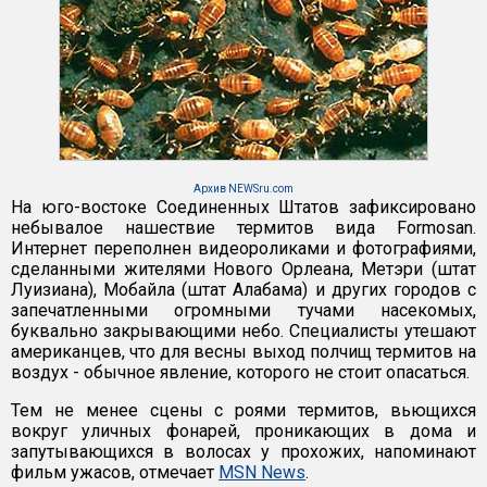
Архив NEWSru.com
На юго-востоке Соединенных Штатов зафиксировано
небывалое нашествие термитов вида Formosan.
Интернет переполнен видеороликами и фотографиями,
сделанными жителями Нового Орлеана, Метэри (штат
Луизиана), Мобайла (штат Алабама) и других городов с
запечатленными огромными тучами насекомых,
буквально закрывающими небо. Специалисты утешают
американцев, что для весны выход полчищ термитов на
воздух - обычное явление, которого не стоит опасаться.
Тем не менее сцены с роями термитов, вьющихся
вокруг уличных фонарей, проникающих в дома и
запутывающихся в волосах у прохожих, напоминают
фильм ужасов, отмечает
MSN News
.