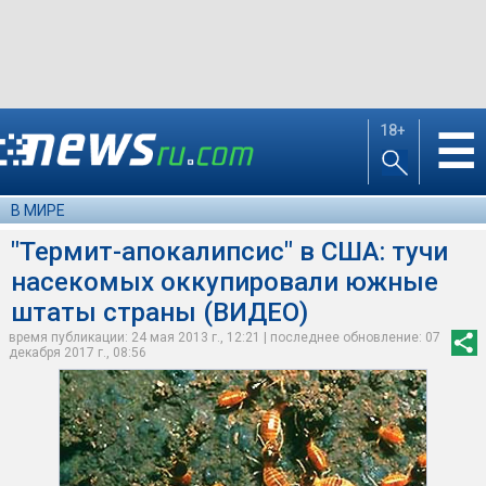
18+
☰
В МИРЕ
"Термит-апокалипсис" в США: тучи
насекомых оккупировали южные
штаты страны (ВИДЕО)
время публикации: 24 мая 2013 г., 12:21 | последнее обновление: 07
декабря 2017 г., 08:56