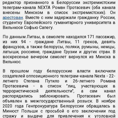
редактор признанного в Белоруссии экстремистским
телеграм-канала NEXTA Роман Протасевич (оба канала
внесены Минском в список экстремистских). Он
арестован
. Вместе с ним задержали гражданку России,
студентку Европейского гуманитарного университета в
Вильнюсе Софью Сапегу.
По данным Литвы, в самолете находился 171 пассажир,
из них 94 - граждане Литвы, 11 греков, девять
французов, а также белорусы, поляки, румыны, немцы,
латыши, россияне, граждане Грузии и других стран. В
воскресенье вечером самолет вернулся из Минска в
Вильнюс.
В прошлом году белорусские власти включили
создателей оппозиционного телеграм-канала Nexta - 22-
летнего Степана Путило и 26-летнего Романа
Протасевича - в список "лиц, участвующих в
террористической деятельности", а сам канал
распорядились заблокировать. Протасевич был
объявлен в межгосударственный розыск. В ноябре
2020 года Генпрокуратура Белоруссии обращалась в
Минюст Польши с просьбой о его заключении под
стражу и выдаче для привлечения к уголовной