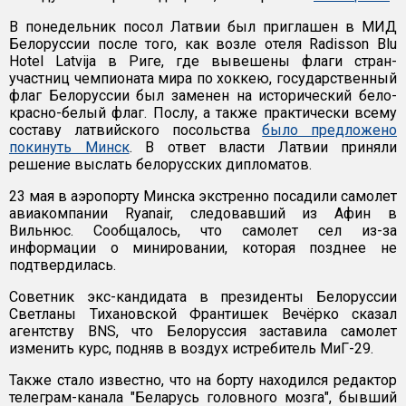
В понедельник посол Латвии был приглашен в МИД
Белоруссии после того, как возле отеля Radisson Blu
Hotel Latvija в Риге, где вывешены флаги стран-
участниц чемпионата мира по хоккею, государственный
флаг Белоруссии был заменен на исторический бело-
красно-белый флаг. Послу, а также практически всему
составу латвийского посольства
было предложено
покинуть Минск
. В ответ власти Латвии приняли
решение выслать белорусских дипломатов.
23 мая в аэропорту Минска экстренно посадили самолет
авиакомпании Ryanair, следовавший из Афин в
Вильнюс. Сообщалось, что самолет сел из-за
информации о минировании, которая позднее не
подтвердилась.
Советник экс-кандидата в президенты Белоруссии
Светланы Тихановской Франтишек Вечёрко сказал
агентству BNS, что Белоруссия заставила самолет
изменить курс, подняв в воздух истребитель МиГ-29.
Также стало известно, что на борту находился редактор
телеграм-канала "Беларусь головного мозга", бывший