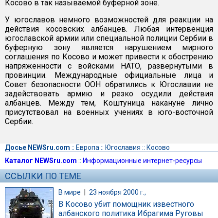
Косово в так называемой буферной зоне.
У югославов немного возможностей для реакции на
действия косовских албанцев. Любая интервенция
югославской армии или специальной полиции Сербии в
буферную зону является нарушением мирного
соглашения по Косово и может привести к обострению
напряженности с войсками НАТО, развернутыми в
провинции. Международные официальные лица и
Совет безопасности ООН обратились к Югославии не
задействовать армию и резко осудили действия
албанцев. Между тем, Коштуница накануне лично
присутствовал на военных учениях в юго-восточной
Сербии.
Досье NEWSru.com
::
Европа
::
Югославия
::
Косово
Каталог NEWSru.com
::
Информационные интернет-ресурсы
ССЫЛКИ ПО ТЕМЕ
В мире
|
23 ноября 2000 г.,
В Косово убит помощник известного
албанского политика Ибрагима Руговы