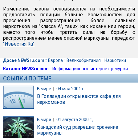
Изменение закона основывается на необходимости
предоставить полиции больше возможностей для
пресечения распространения более сильных
наркотиков из "класса А", таких, как кокаин или героин,
вместо того чтобы тратить силы на борьбу с
распространением менее опасной марихуаны, передают
"Известия.Ru"
Досье NEWSru.com
::
Европа
::
Великобритания
::
Наркотики
Каталог NEWSru.com
::
Информационные интернет-ресурсы
ССЫЛКИ ПО ТЕМЕ
В мире
|
04 мая 2001 г.,
В Голландии открываются кафе для
наркоманов
В мире
|
01 августа 2000 г.,
Канадский суд разрешил хранение
марихуаны