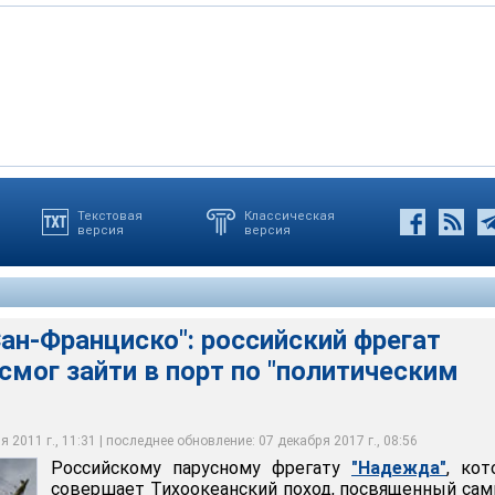
Текстовая
Классическая
версия
версия
ому фрегату "Надежда", который совершает Тихоокеанский
 саммиту АТЭС-2012 во Владивостоке, пришлось "по
огласно плану, должен был совершить свою первую остановку в
ивосток 14 сентября, взяв курс на Сан-Франциско (США). За
ам" изменить курс плавания
у Сан-Франциско
н посетит порты 15 стран
ан-Франциско": российский фрегат
смог зайти в порт по "политическим
 2011 г., 11:31 | последнее обновление: 07 декабря 2017 г., 08:56
Российскому парусному фрегату
"Надежда"
, ко
совершает Тихоокеанский поход, посвященный са