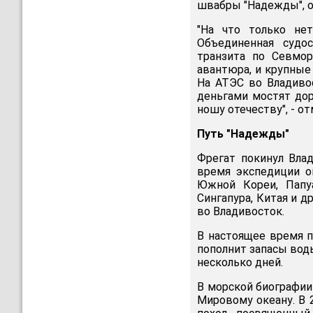
швабры "Надежды", он
"На что только не
Объединенная судос
транзита по Севмор
авантюра, и крупные
На АТЭС во Владиво
деньгами мостят дор
ношу отечеству", - о
Путь "Надежды"
Фрегат покинул Влад
время экспедиции о
Южной Кореи, Папуа
Сингапура, Китая и д
во Владивосток.
В настоящее время п
пополнит запасы воды
несколько дней.
В морской биографии
Мировому океану. В 