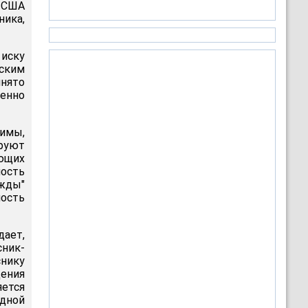
в США
ника,
 иску
ским
инято
менно
римы,
руют
ающих
ость
ежды"
ность
ает,
сник-
снику
ения
ется
одной