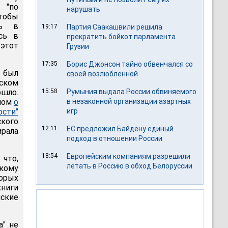
 "по
нарушать
чтобы
ть в
19:17
Партия Саакашвили решила
сь в
прекратить бойкот парламента
этот
Грузии
17:35
Борис Джонсон тайно обвенчался со
 был
своей возлюбленной
ском
шло.
15:58
Румыния выдала России обвиняемого
елом
о
в незаконной организации азартных
сти"
игр
ого
12:11
ЕС предложил Байдену единый
рала
подход в отношении России
18:54
Европейским компаниям разрешили
 что,
летать в Россию в обход Белоруссии
кому
торых
книги
йские
а" не