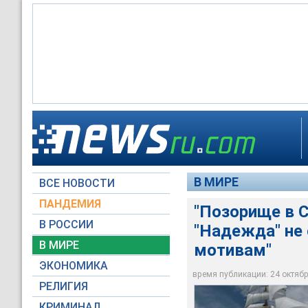
Российскому парусн
поход, посвященный
Фрегат "Надежда" с
Фрегат покинул Влад
политическим мотив
американском порт
время экспедиции о
В МИРЕ
ВСЕ НОВОСТИ
НТВ
Global Look Press
Global Look Press
ПАНДЕМИЯ
"Позорище в С
В РОССИИ
"Надежда" не 
В МИРЕ
мотивам"
ЭКОНОМИКА
время публикации: 24 октября
РЕЛИГИЯ
КРИМИНАЛ