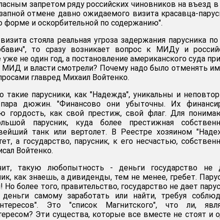
егласным запретом ряду российских чиновников на въезд 
езапной отмене давно ожидаемого визита красавца-парус
о форме и оскорбительной по содержанию".
 визита стояла реальная угроза задержания парусника по
бавич", то сразу возникает вопрос к МИДу и россий
е уже не один год, а постановление американского суда пр
а МИД и власти смотрели? Почему надо было отменять и
вопросами главред Михаил Войтенко.
о такие парусники, как "Надежда", уникальны и неповто
пара дюжин. "Финансово они убыточны. Их финанси
ою гордость, как свой престиж, свой флаг. Для поним
большой парусник, куда более престижная собственн
овейший танк или вертолет. В Реестре хозяином "Над
ет, а государство, парусник, к его несчастью, собствен
исал Войтенко.
чит, такую любопытность - деньги государство не д
ик, как знаешь, а дивиденды, тем не менее, гребет. Пару
 Но более того, правительство, государство не дает пару
деньги самому заработать или найти, требуя соблюд
нтересов". Это "список Магнитского", что ли, явля
ересом? Эти существа, которые все вместе не стоят и 