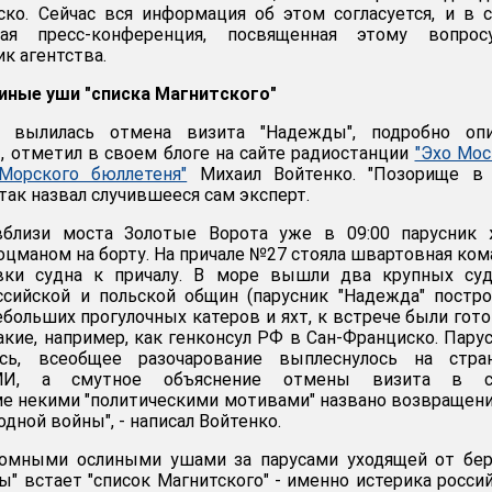
ко. Сейчас вся информация об этом согласуется, и в 
ая пресс-конференция, посвященная этому вопросу
к агентства.
иные уши "списка Магнитского"
 вылилась отмена визита "Надежды", подробно опи
 отметил в своем блоге на сайте радиостанции
"Эхо Мо
"Морского бюллетеня"
Михаил Войтенко. "Позорище в 
так назвал случившееся сам эксперт.
вблизи моста Золотые Ворота уже в 09:00 парусник 
оцманом на борту. На причале №27 стояла швартовная ком
вки судна к причалу. В море вышли два крупных суд
ссийской и польской общин (парусник "Надежда" постр
ебольших прогулочных катеров и яхт, к встрече были гот
акие, например, как генконсул РФ в Сан-Франциско. Пару
ь, всеобщее разочарование выплеснулось на стра
СМИ, а смутное объяснение отмены визита в с
е некими "политическими мотивами" названо возвращен
дной войны", - написал Войтенко.
ромными ослиными ушами за парусами уходящей от бер
" встает "список Магнитского" - именно истерика росси