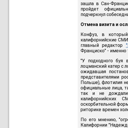
зашла в Сан-Францис
пройдет официальн
подчеркнул собеседни
Отмена визита и осл
Конфуз, в который
калифорнийские СМИ,
главный редактор
Франциско" - именно 
"У подходного буя 
лоцманский катер с л
ожидавшая постано
представителями ро
Польше), флотилия н
официальные лица, т
так и не дождалис
калифорнийских 
оскорбительной форм
риторике времен холо
По его мнению, "ог
Калифорнии "Надежды