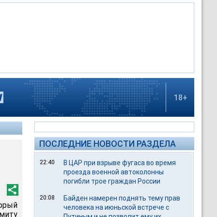
18+
ПОСЛЕДНИЕ НОВОСТИ РАЗДЕЛА
22:40
В ЦАР при взрыве фугаса во время
проезда военной автоколонны
погибли трое граждан России
20:08
Байден намерен поднять тему прав
торый
человека на июньской встрече с
ммиту
Путиным и не позволит ему их