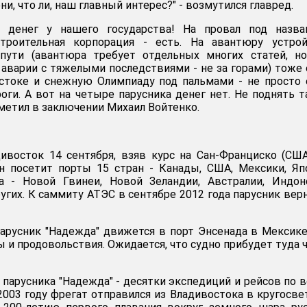
и, что ли, наш главный интерес?" - возмутился главред.
т денег у нашего государства! На провал под назва
троительная корпорация - есть. На авантюру устрой
пути (авантюра требует отдельных многих статей, но
 аварии с тяжелыми последствиями - не за горами) тоже 
стоке и снежную Олимпиаду под пальмами - не просто 
оги. А вот на четыре парусника денег нет. Не поднять 
тметил в заключении Михаил Войтенко.
ивосток 14 сентября, взяв курс на Сан-Франциско (США
н посетит порты 15 стран - Канады, США, Мексики, Яп
 - Новой Гвинеи, Новой Зеландии, Австралии, Индоне
ругих. К саммиту АТЭС в сентябре 2012 года парусник вер
арусник "Надежда" движется в порт Энсенада в Мексике
 и продовольствия. Ожидается, что судно прибудет туда 
 парусника "Надежда" - десятки экспедиций и рейсов по 
2003 году фрегат отправился из Владивостока в кругосв