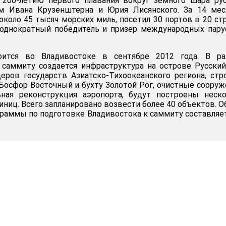
 200-летию первого плавания вокруг земного шара ру
м Ивана Крузенштерна и Юрия Лисянского. За 14 мес
около 45 тысяч морских миль, посетил 30 портов в 20 ст
неоднократный победитель и призер международных пар
ится во Владивостоке в сентябре 2012 года. В ра
 саммиту создается инфраструктура на острове Русский
еров государств Азиатско-Тихоокеанского региона, стр
Босфор Восточный и бухту Золотой Рог, очистные сооруж
ьная реконструкция аэропорта, будут построены неск
иниц. Всего запланировано возвести более 40 объектов. 
раммы по подготовке Владивостока к саммиту составляе