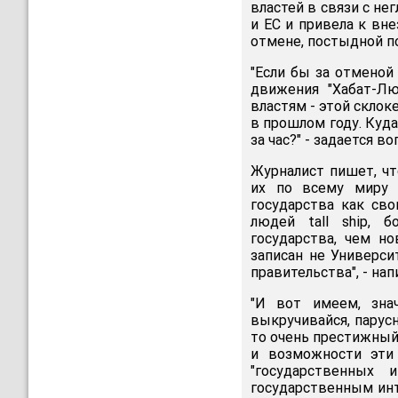
властей в связи с н
и ЕС и привела к вн
отмене, постыдной п
"Если бы за отменой
движения "Хабат-Лю
властям - этой склок
в прошлом году. Куд
за час?" - задается 
Журналист пишет, чт
их по всему миру 
государства как св
людей tall ship, 
государства, чем н
записан не Университ
правительства", - нап
"И вот имеем, зна
выкручивайся, парусн
то очень престижный!
и возможности эти 
"государственных и
государственным инт