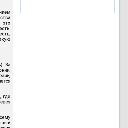
нием
ства
 это
есть.
есть,
такую
). За
онии,
зии,
нется
, где
через
всему
етный