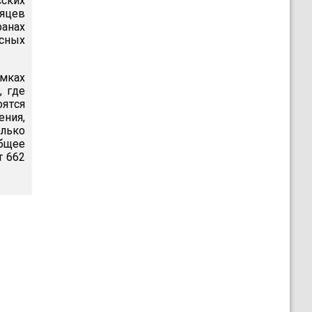
сских
яцев
ранах
усных
мках
, где
оятся
ения,
олько
Общее
т 662