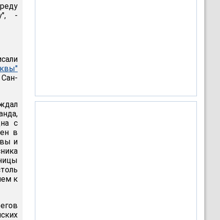
среду
", -
сали
сквы"
Сан-
ждал
анда,
на с
оен в
овы и
сника
ницы
толь
ием к
егов
йских