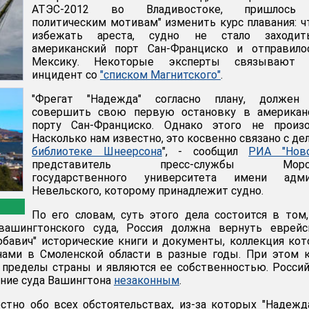
АТЭС-2012 во Владивостоке, пришлось
политическим мотивам" изменить курс плавания: 
избежать ареста, судно не стало заходи
американский порт Сан-Франциско и отправило
Мексику. Некоторые эксперты связывают 
инцидент со
"списком Магнитского"
.
"Фрегат "Надежда" согласно плану, должен
совершить свою первую остановку в американ
порту Сан-Франциско. Однако этого не произо
Насколько нам известно, это косвенно связано с д
библиотеке Шнеерсона
", - сообщил
РИА "Ново
представитель пресс-службы Морск
государственного университета имени адми
Невельского, которому принадлежит судно.
По его словам, суть этого дела состоится в том,
вашингтонского суда, Россия должна вернуть еврейс
бавич" исторические книги и документы, коллекция ко
нами в Смоленской области в разные годы. При этом 
 пределы страны и являются ее собственностью. Росси
ние суда Вашингтона
незаконным
.
стно обо всех обстоятельствах, из-за которых "Надежд