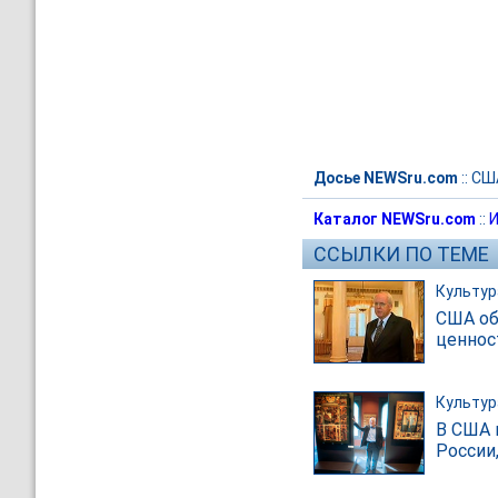
Досье NEWSru.com
::
СШ
Каталог NEWSru.com
::
И
ССЫЛКИ ПО ТЕМЕ
Культур
США об
ценнос
Культур
В США 
России