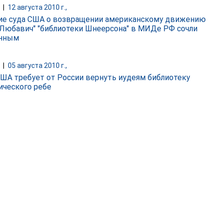
|
12 августа 2010 г.,
е суда США о возвращении американскому движению
 Любавич" "библиотеки Шнеерсона" в МИДе РФ сочли
онным
|
05 августа 2010 г.,
США требует от России вернуть иудеям библиотеку
ческого ребе