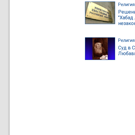
Религия
Решени
"Хабад
незак
Религия
Суд в 
Любави